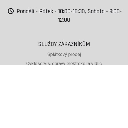
Pondělí - Pátek - 10:00-18:30, Sobota - 9:00-
12:00
SLUŽBY ZÁKAZNÍKŮM
Splátkový prodej
Cykloservis, opravy elektrokol a vidlic
Svařování rámů jízdních kol
PŮJČOVNA lyží, běžek a snb
SKISERVIS Montana Swiss a Wintersteiger
Dárkové poukazy
UŽITEČNÉ INFORMACE
ADRESA + OTEVÍRACÍ DOBA