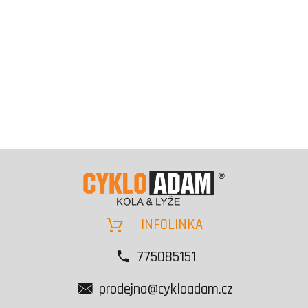
INFOLINKA
775085151
prodejna@cykloadam.cz