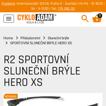
Prodejna
: Internacionální 1231/8, Praha 6 - Suchdol | Po-Pá - 10-18:30 |
So - 9-12:00 | Tel.:
775 085 151
0
Navigace
Home
Příslušenství
Sluneční brýle
SPORTOVNÍ SLUNEČNÍ BRÝLE HERO XS
R2 SPORTOVNÍ
SLUNEČNÍ BRÝLE
HERO XS
NOVINKA