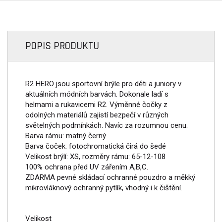
POPIS PRODUKTU
R2 HERO jsou sportovní brýle pro děti a juniory v
aktuálních módních barvách. Dokonale ladí s
helmami a rukavicemi R2. Výměnné čočky z
odolných materiálů zajistí bezpečí v různých
světelných podmínkách. Navíc za rozumnou cenu.
Barva rámu: matný černý
Barva čoček: fotochromatická čirá do šedé
Velikost brýlí: XS, rozměry rámu: 65-12-108
100% ochrana před UV zářením A,B,C.
ZDARMA pevné skládací ochranné pouzdro a měkký
mikrovláknový ochranný pytlík, vhodný i k čištění.
Velikost