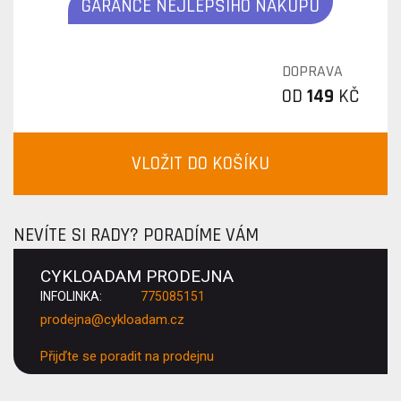
GARANCE NEJLEPŠÍHO NÁKUPU
DOPRAVA
OD
149
KČ
VLOŽIT DO KOŠÍKU
NEVÍTE SI RADY? PORADÍME VÁM
CYKLOADAM PRODEJNA
INFOLINKA:
775085151
prodejna@cykloadam.cz
Přijďte se poradit na prodejnu