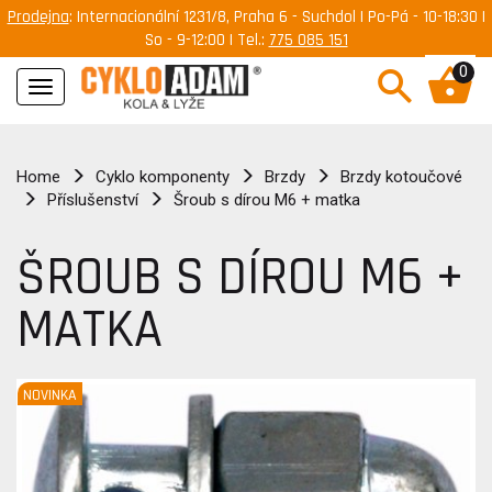
Prodejna
: Internacionální 1231/8, Praha 6 - Suchdol | Po-Pá - 10-18:30 |
So - 9-12:00 | Tel.:
775 085 151
0
Navigace
Home
Cyklo komponenty
Brzdy
Brzdy kotoučové
Příslušenství
Šroub s dírou M6 + matka
ŠROUB S DÍROU M6 +
MATKA
NOVINKA