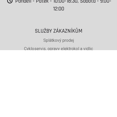
Pondělí - Pátek - 10:00-18:30, Sobota - 9:00-
12:00
SLUŽBY ZÁKAZNÍKŮM
Splátkový prodej
Cykloservis, opravy elektrokol a vidlic
Svařování rámů jízdních kol
PŮJČOVNA lyží, běžek a snb
SKISERVIS Montana Swiss a Wintersteiger
Dárkové poukazy
UŽITEČNÉ INFORMACE
ADRESA + OTEVÍRACÍ DOBA
Doprava a platba