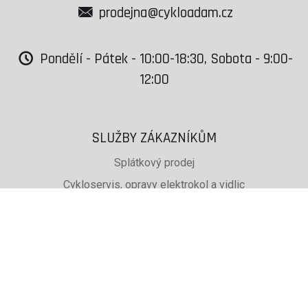
prodejna@cykloadam.cz
Pondělí - Pátek - 10:00-18:30, Sobota - 9:00-
12:00
SLUŽBY ZÁKAZNÍKŮM
Splátkový prodej
Cykloservis, opravy elektrokol a vidlic
Svařování rámů jízdních kol
PŮJČOVNA lyží, běžek a snb
SKISERVIS Montana Swiss a Wintersteiger
Dárkové poukazy
UŽITEČNÉ INFORMACE