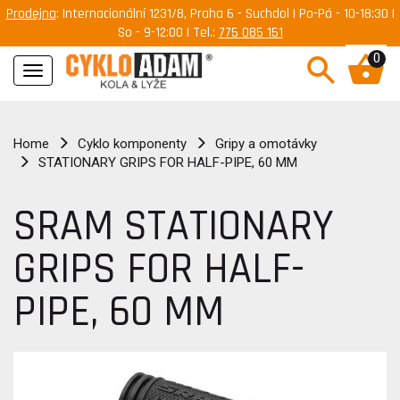
Prodejna
: Internacionální 1231/8, Praha 6 - Suchdol | Po-Pá - 10-18:30 |
So - 9-12:00 | Tel.:
775 085 151
0
Navigace
Home
Cyklo komponenty
Gripy a omotávky
STATIONARY GRIPS FOR HALF-PIPE, 60 MM
SRAM STATIONARY
GRIPS FOR HALF-
PIPE, 60 MM