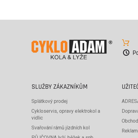
Po
SLUŽBY ZÁKAZNÍKŮM
UŽITE
Splátkový prodej
ADRESA
Cykloservis, opravy elektrokol a
Doprava
vidlic
Obchod
Svařování rámů jízdních kol
Reklam
PŮJČOVNA lyží, běžek a snb