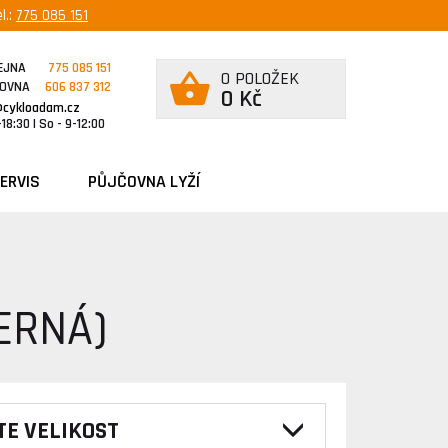
l.:
775 085 151
EJNA
775 085 151
0 POLOŽEK
ČOVNA
606 837 312
0 Kč
@cykloadam.cz
18:30 | So - 9-12:00
ERVIS
PŮJČOVNA LYŽÍ
ERNÁ)
TE VELIKOST