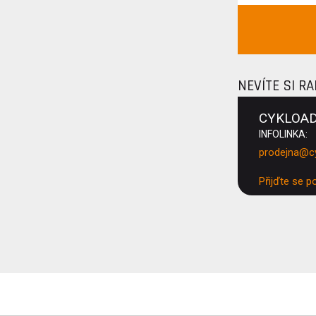
NEVÍTE SI R
CYKLOA
INFOLINKA:
prodejna@c
Přijďte se p