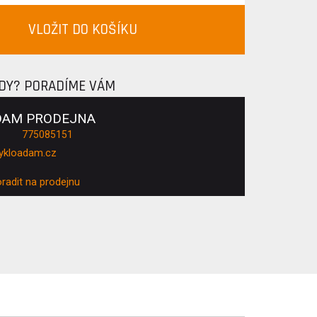
VLOŽIT DO KOŠÍKU
ADY? PORADÍME VÁM
DAM PRODEJNA
775085151
ykloadam.cz
oradit na prodejnu