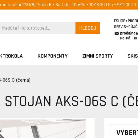
ernacionální 1231/8, Praha 6 - Suchdol | Po-Pá - 10-18:30 | So - 9-12:00 | Te
ESHOP+PROD
SERVIS+PŮJ
HLEDEJ
prodejna
Po-Pá - 10-
EKTROKOLA
KOMPONENTY
ZIMNÍ SPORTY
SKIS
-06S C (černá)
 STOJAN AKS-06S C (Č
VYBER