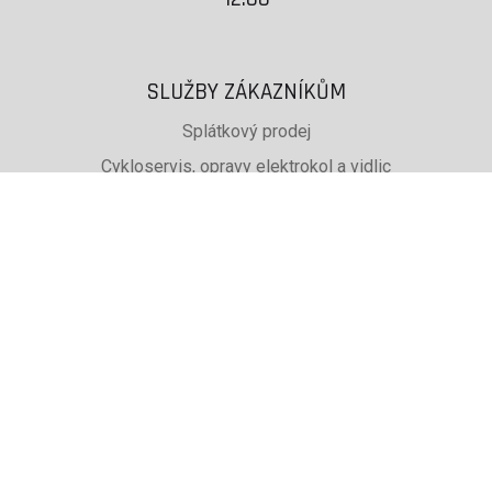
SLUŽBY ZÁKAZNÍKŮM
Splátkový prodej
Cykloservis, opravy elektrokol a vidlic
Svařování rámů jízdních kol
PŮJČOVNA lyží, běžek a snb
SKISERVIS Montana Swiss a Wintersteiger
Dárkové poukazy
UŽITEČNÉ INFORMACE
ADRESA + OTEVÍRACÍ DOBA
Doprava a platba
Obchodní podmínky eshopu