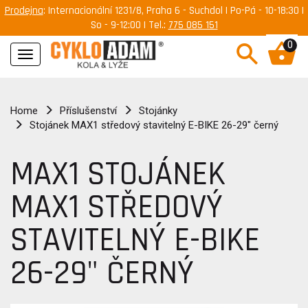
Prodejna
: Internacionální 1231/8, Praha 6 - Suchdol | Po-Pá - 10-18:30 |
So - 9-12:00 | Tel.:
775 085 151
0
Navigace
Home
Příslušenství
Stojánky
Stojánek MAX1 středový stavitelný E-BIKE 26-29" černý
MAX1 STOJÁNEK
MAX1 STŘEDOVÝ
STAVITELNÝ E-BIKE
26-29" ČERNÝ