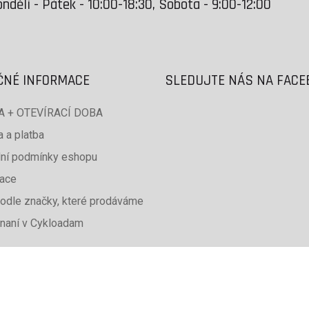
ndělí - Pátek - 10:00-18:30, Sobota - 9:00-12:00
ČNÉ INFORMACE
SLEDUJTE NÁS NA FAC
 + OTEVÍRACÍ DOBA
 a platba
ní podmínky eshopu
ace
odle značky, které prodáváme
naní v Cykloadam