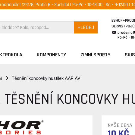
ernacionální 1231/8, Praha 6 - Suchdol | Po-Pá - 10-18:30 | So - 9-12:00 | Te
ESHOP+PROD
SERVIS+PŮJ
HLEDEJ
prodejna
Po-Pá - 10-
EKTROKOLA
KOMPONENTY
ZIMNÍ SPORTY
SKIS
ví
Těsnění koncovky hustilek AAP AV
 TĚSNĚNÍ KONCOVKY HU
NAŠE CENA
10 KČ