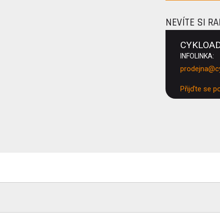
NEVÍTE SI R
CYKLOA
INFOLINKA:
prodejna@c
Přijďte se p