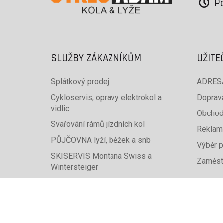
Po
SLUŽBY ZÁKAZNÍKŮM
UŽITE
Splátkový prodej
ADRESA
Cykloservis, opravy elektrokol a
Doprava
vidlic
Obchod
Svařování rámů jízdních kol
Reklam
PŮJČOVNA lyží, běžek a snb
Výběr p
SKISERVIS Montana Swiss a
Zaměst
Wintersteiger
Dárkové poukazy