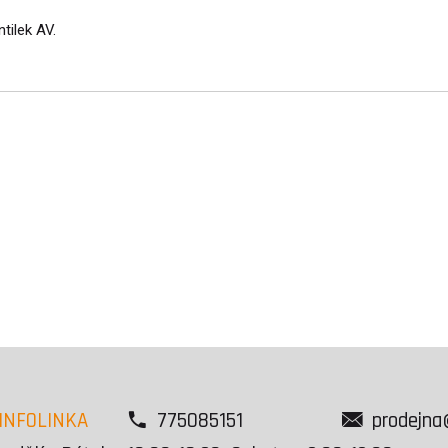
tilek AV.
INFOLINKA
775085151
prodejna