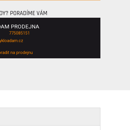
ADY? PORADÍME VÁM
DAM PRODEJNA
775085151
ykloadam.cz
oradit na prodejnu