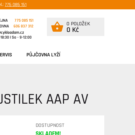
l.:
775 085 151
EJNA
775 085 151
0 POLOŽEK
ČOVNA
606 837 312
0 Kč
@cykloadam.cz
18:30 | So - 9-12:00
ERVIS
PŮJČOVNA LYŽÍ
STILEK AAP AV
DOSTUPNOST
SKLADEM!