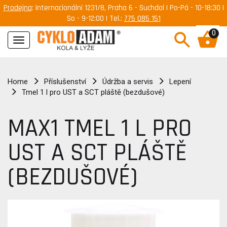
Prodejna
: Internacionální 1231/8, Praha 6 - Suchdol | Po-Pá - 10-18:30 |
So - 9-12:00 | Tel.:
775 085 151
0
Navigace
Home
Příslušenství
Údržba a servis
Lepení
Tmel 1 l pro UST a SCT pláště (bezdušové)
MAX1 TMEL 1 L PRO
UST A SCT PLÁŠTĚ
(BEZDUŠOVÉ)