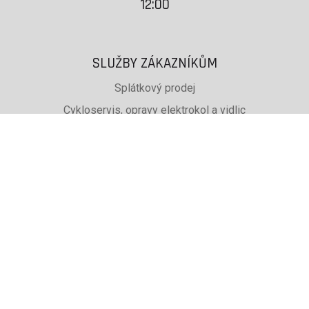
12:00
SLUŽBY ZÁKAZNÍKŮM
Splátkový prodej
Cykloservis, opravy elektrokol a vidlic
Svařování rámů jízdních kol
PŮJČOVNA lyží, běžek a snb
SKISERVIS Montana Swiss a Wintersteiger
Dárkové poukazy
UŽITEČNÉ INFORMACE
ADRESA + OTEVÍRACÍ DOBA
Doprava a platba
Obchodní podmínky eshopu