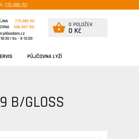
l.:
775 085 151
EJNA
775 085 151
0 POLOŽEK
ČOVNA
606 837 312
0 Kč
@cykloadam.cz
18:30 | So - 9-12:00
ERVIS
PŮJČOVNA LYŽÍ
9 B/GLOSS