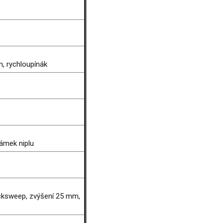
, rychloupínák
zámek niplu
cksweep, zvýšení 25 mm,