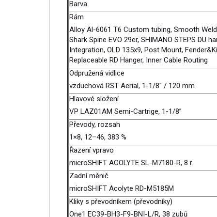
Barva
Rám
Alloy Al-6061 T6 Custom tubing, Smooth Weld
Shark Spine EVO 29er, SHIMANO STEPS DU hang
Integration, OLD 135x9, Post Mount, Fender&K
Replaceable RD Hanger, Inner Cable Routing
Odpružená vidlice
vzduchová RST Aerial, 1-1/8" / 120 mm
Hlavové složení
VP LAZ01AM Semi-Cartrige, 1-1/8”
Převody, rozsah
1×8, 12–46, 383 %
Řazení vpravo
microSHIFT ACOLYTE SL-M7180-R, 8 r.
Zadní měnič
microSHIFT Acolyte RD-M5185M
Kliky s převodníkem (převodníky)
One1 EC39-BH3-F9-BNI-L/R, 38 zubů