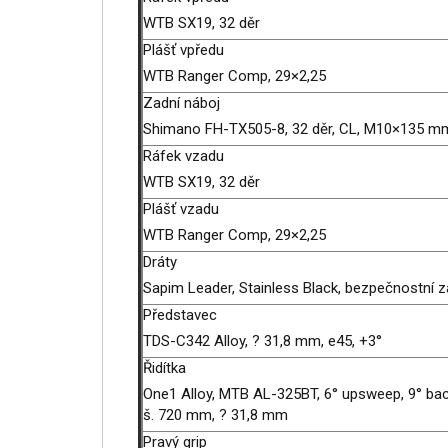
WTB SX19, 32 děr
Plášť vpředu
WTB Ranger Comp, 29×2,25
Zadní náboj
Shimano FH-TX505-8, 32 děr, CL, M10×135 mm
Ráfek vzadu
WTB SX19, 32 děr
Plášť vzadu
WTB Ranger Comp, 29×2,25
Dráty
Sapim Leader, Stainless Black, bezpečnostní 
Představec
TDS-C342 Alloy, ? 31,8 mm, e45, +3°
Řidítka
One1 Alloy, MTB AL-325BT, 6° upsweep, 9° ba
š. 720 mm, ? 31,8 mm
Pravý grip