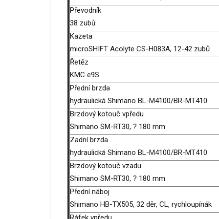
Převodník
38 zubů
Kazeta
microSHIFT Acolyte CS-H083A, 12-42 zubů
Řetěz
KMC e9S
Přední brzda
hydraulická Shimano BL-M4100/BR-MT410
Brzdový kotouč vpředu
Shimano SM-RT30, ? 180 mm
Zadní brzda
hydraulická Shimano BL-M4100/BR-MT410
Brzdový kotouč vzadu
Shimano SM-RT30, ? 180 mm
Přední náboj
Shimano HB-TX505, 32 děr, CL, rychloupínák
Ráfek vpředu