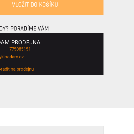
VLOŽIT DO KOŠÍKU
ADY? PORADÍME VÁM
DAM PRODEJNA
775085151
ykloadam.cz
oradit na prodejnu