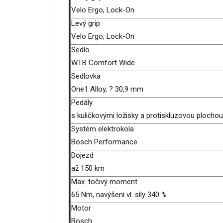
Velo Ergo, Lock-On
Levý grip
Velo Ergo, Lock-On
Sedlo
WTB Comfort Wide
Sedlovka
One1 Alloy, ? 30,9 mm
Pedály
s kuličkovými ložisky a protiskluzovou plocho
Systém elektrokola
Bosch Performance
Dojezd
až 150 km
Max. točivý moment
65 Nm, navýšení vl. síly 340 %
Motor
Bosch