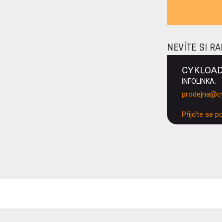
NEVÍTE SI R
CYKLOA
INFOLINKA:
prodejna@c
Přijďte se p