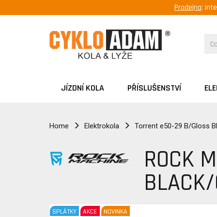
Prodejna
: Int
JÍZDNÍ KOLA
PŘÍSLUŠENSTVÍ
EL
Home
Elektrokola
Torrent e50-29 B/Gloss B
ROCK M
BLACK/
SPLÁTKY
AKCE
NOVINKA