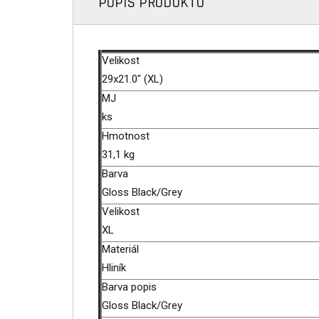
POPIS PRODUKTU
Velikost
29x21.0" (XL)
MJ
ks
Hmotnost
31,1 kg
Barva
Gloss Black/Grey
Velikost
XL
Materiál
Hliník
Barva popis
Gloss Black/Grey