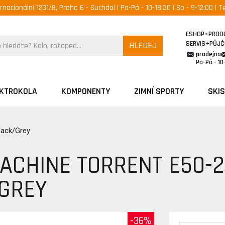
ernacionální 1231/8, Praha 6 - Suchdol | Po-Pá - 10-18:30 | So - 9-12:00 | Te
ESHOP+PROD
SERVIS+PŮJ
HLEDEJ
prodejna
Po-Pá - 10-
EKTROKOLA
KOMPONENTY
ZIMNÍ SPORTY
SKIS
lack/Grey
ACHINE TORRENT E50-2
GREY
-36%