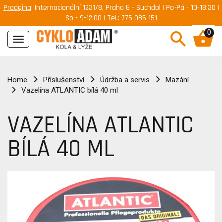
Prodejna
: Internacionální 1231/8, Praha 6 - Suchdol | Po-Pá - 10-18:30 |
So - 9-12:00 | Tel.:
775 085 151
0
Navigace
Home
Příslušenství
Údržba a servis
Mazání
Vazelína ATLANTIC bílá 40 ml
VAZELÍNA ATLANTIC
BÍLÁ 40 ML