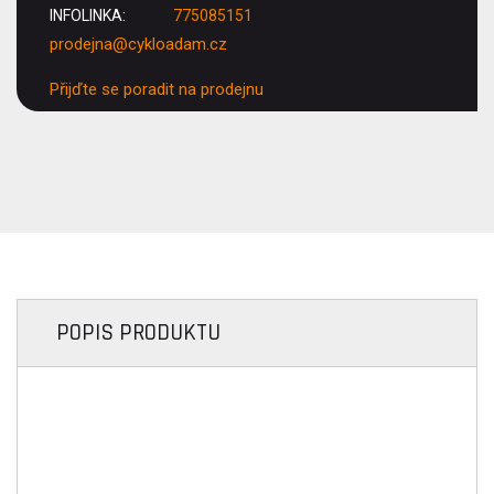
INFOLINKA:
775085151
prodejna@cykloadam.cz
Přijďte se poradit na prodejnu
POPIS PRODUKTU