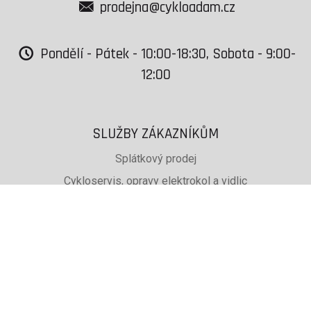
prodejna@cykloadam.cz
Pondělí - Pátek - 10:00-18:30, Sobota - 9:00-
12:00
SLUŽBY ZÁKAZNÍKŮM
Splátkový prodej
Cykloservis, opravy elektrokol a vidlic
Svařování rámů jízdních kol
PŮJČOVNA lyží, běžek a snb
SKISERVIS Montana Swiss a Wintersteiger
Dárkové poukazy
UŽITEČNÉ INFORMACE