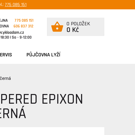
l.:
775 085 151
EJNA
775 085 151
0 POLOŽEK
ČOVNA
606 837 312
0 Kč
@cykloadam.cz
18:30 | So - 9-12:00
ERVIS
PŮJČOVNA LYŽÍ
 černá
APERED EPIXON
ERNÁ