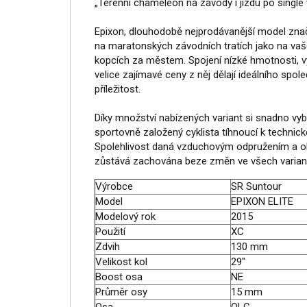
„Terénní chameleon na závody i jízdu po single t
Epixon, dlouhodobě nejprodávanější model znač
na maratonských závodních tratích jako na vaš
kopcích za městem. Spojení nízké hmotnosti, v
velice zajímavé ceny z něj dělají ideálního spol
příležitost.
Díky množství nabízených variant si snadno vybe
sportovně založený cyklista tíhnoucí k technick
Spolehlivost daná vzduchovým odpružením a ol
zůstává zachována beze změn ve všech varian
Výrobce
SR Suntour
Model
EPIXON ELITE
Modelový rok
2015
Použití
XC
Zdvih
130 mm
Velikost kol
29"
Boost osa
NE
Průměr osy
15 mm