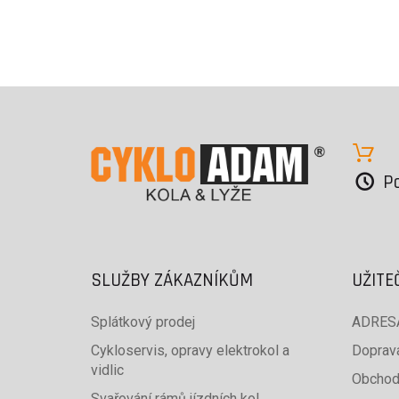
Po
SLUŽBY ZÁKAZNÍKŮM
UŽITE
Splátkový prodej
ADRESA
Cykloservis, opravy elektrokol a
Doprava
vidlic
Obchod
Svařování rámů jízdních kol