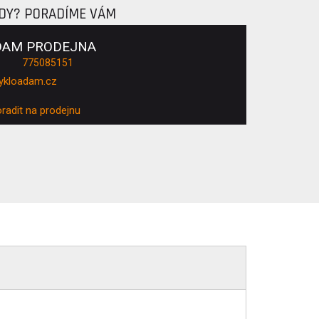
ADY? PORADÍME VÁM
DAM PRODEJNA
775085151
ykloadam.cz
oradit na prodejnu