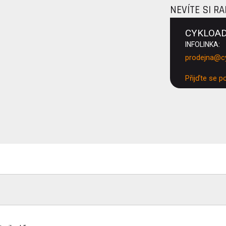
NEVÍTE SI R
CYKLOA
INFOLINKA:
prodejna@c
Přijďte se p