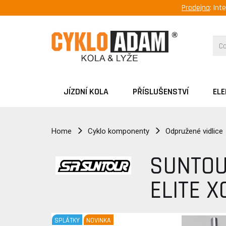
Prodejna
: Int
JÍZDNÍ KOLA
PŘÍSLUŠENSTVÍ
EL
Home
Cyklo komponenty
Odpružené vidlice
SUNTOU
ELITE 
SPLÁTKY
NOVINKA