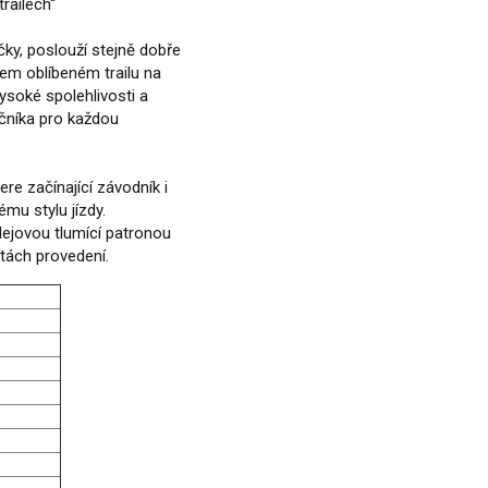
railech“
ky, poslouží stejně dobře
em oblíbeném trailu na
ysoké spolehlivosti a
ečníka pro každou
re začínající závodník i
ému stylu jízdy.
ejovou tlumící patronou
tách provedení.