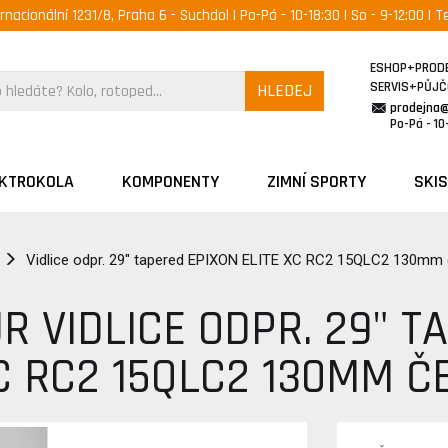
ernacionální 1231/8, Praha 6 - Suchdol | Po-Pá - 10-18:30 | So - 9-12:00 | Te
ESHOP+PROD
SERVIS+PŮJ
HLEDEJ
prodejna
Po-Pá - 10-
EKTROKOLA
KOMPONENTY
ZIMNÍ SPORTY
SKIS
Vidlice odpr. 29" tapered EPIXON ELITE XC RC2 15QLC2 130mm
R VIDLICE ODPR. 29" T
XC RC2 15QLC2 130MM Č