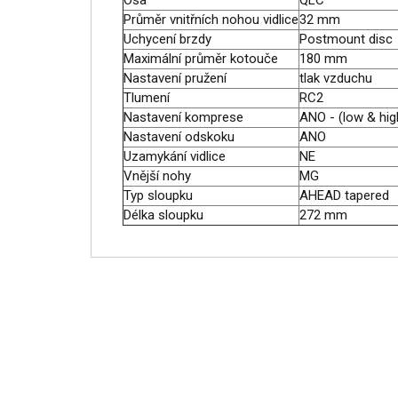
Osa
QLC
Průměr vnitřních nohou vidlice
32 mm
Uchycení brzdy
Postmount disc
Maximální průměr kotouče
180 mm
Nastavení pružení
tlak vzduchu
Tlumení
RC2
Nastavení komprese
ANO - (low & hig
Nastavení odskoku
ANO
Uzamykání vidlice
NE
Vnější nohy
MG
Typ sloupku
AHEAD tapered
Délka sloupku
272 mm