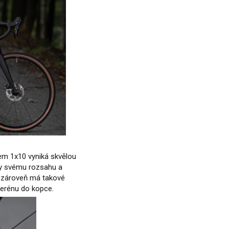
em 1x10 vyniká skvělou
íky svému rozsahu a
a zároveň má takové
 terénu do kopce.