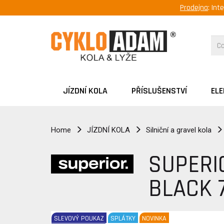
Prodejna
: Int
JÍZDNÍ KOLA
PŘÍSLUŠENSTVÍ
EL
Home
JÍZDNÍ KOLA
Silniční a gravel kola
SUPERI
BLACK 
SLEVOVÝ POUKAZ
SPLÁTKY
NOVINKA