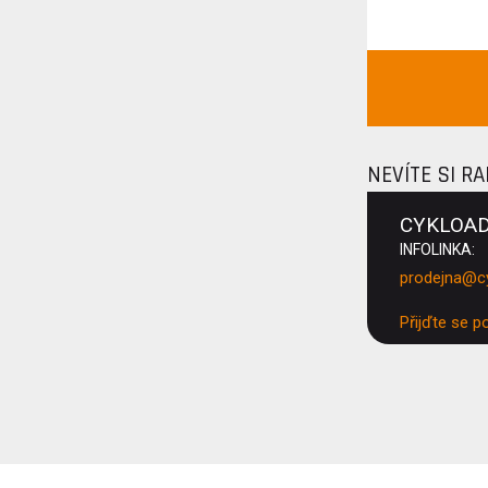
NEVÍTE SI R
CYKLOA
INFOLINKA:
prodejna@c
Přijďte se p