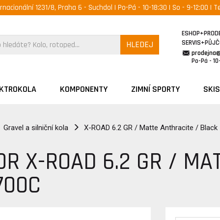
ernacionální 1231/8, Praha 6 - Suchdol | Po-Pá - 10-18:30 | So - 9-12:00 | Te
ESHOP+PROD
SERVIS+PŮJ
HLEDEJ
prodejna
Po-Pá - 10-
EKTROKOLA
KOMPONENTY
ZIMNÍ SPORTY
SKIS
Gravel a silniční kola
X-ROAD 6.2 GR / Matte Anthracite / Black
OR X-ROAD 6.2 GR / MA
700C