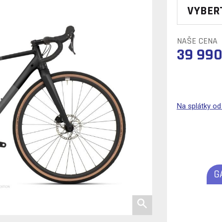
VYBER
NAŠE CENA
39 990
Na splátky o
G