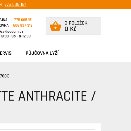
l.:
775 085 151
EJNA
775 085 151
0 POLOŽEK
ČOVNA
606 837 312
0 Kč
@cykloadam.cz
18:30 | So - 9-12:00
ERVIS
PŮJČOVNA LYŽÍ
 700C
TTE ANTHRACITE /