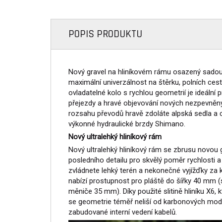
POPIS PRODUKTU
Nový gravel na hliníkovém rámu osazený sado
maximální univerzálnost na štěrku, polních cestác
ovladatelné kolo s rychlou geometrií je ideální 
přejezdy a hravé objevování nových nezpevněný
rozsahu převodů hravě zdoláte alpská sedla a 
výkonné hydraulické brzdy Shimano.
Nový ultralehký hliníkový rám
Nový ultralehký hliníkový rám se zbrusu novou 
posledního detailu pro skvělý poměr rychlosti 
zvládnete lehký terén a nekonečné vyjížďky za
nabízí prostupnost pro pláště do šířky 40 mm (
měniče 35 mm). Díky použité slitině hliníku X6, k
se geometrie téměř neliší od karbonových mode
zabudované interní vedení kabelů.