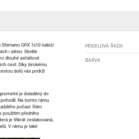
u Shimano GRX 1x10 nabízí
MODELOVÁ ŘADA
h i silnici. Skvěle
pro dlouhé asfaltové
BARVA
ch cest. Díky širokému
cestou dolů vás podrží
geometrií je doladěný do
a pohodlí. Na tomto rámu
 každého počasí. Rám
s použitím předního
terá je třikrát zeslabovaná,
lů. V rámu je také