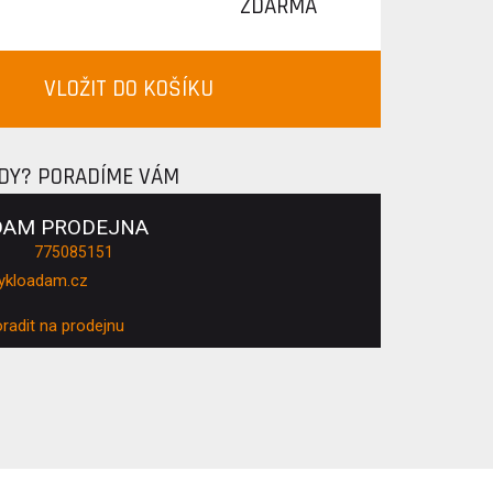
ZDARMA
VLOŽIT DO KOŠÍKU
ADY? PORADÍME VÁM
DAM PRODEJNA
775085151
ykloadam.cz
oradit na prodejnu