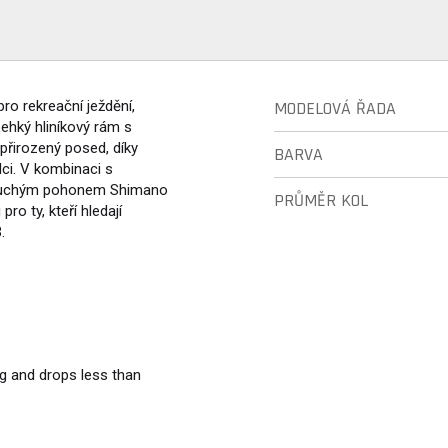
ro rekreační ježdění,
MODELOVÁ ŘADA
Lehký hliníkový rám s
 přirozený posed, díky
BARVA
dci. V kombinaci s
oduchým pohonem Shimano
PRŮMĚR KOL
ro ty, kteří hledají
.
g and drops less than