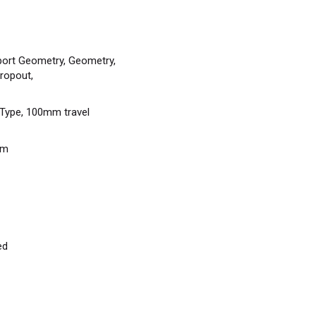
port Geometry, Geometry,
ropout,
 Type, 100mm travel
mm
ed