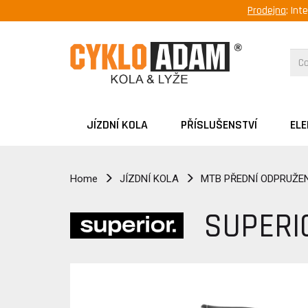
Prodejna
: Int
JÍZDNÍ KOLA
PŘÍSLUŠENSTVÍ
EL
Home
JÍZDNÍ KOLA
MTB PŘEDNÍ ODPRUŽEN
SUPERI