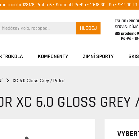
ernacionální 1231/8, Praha 6 - Suchdol | Po-Pá - 10-18:30 | So - 9-12:00 | Te
ESHOP+PROD
SERVIS+PŮJ
HLEDEJ
prodejna
Po-Pá - 10-
EKTROKOLA
KOMPONENTY
ZIMNÍ SPORTY
SKIS
Í
XC 6.0 Gloss Grey / Petrol
OR XC 6.0 GLOSS GREY 
VYBER