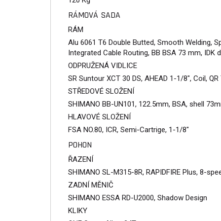
120 Kg
RÁMOVÁ SADA
RÁM
Alu 6061 T6 Double Butted, Smooth Welding, S
Integrated Cable Routing, BB BSA 73 mm, IDK d
ODPRUŽENÁ VIDLICE
SR Suntour XCT 30 DS, AHEAD 1-1/8", Coil, QR
STŘEDOVÉ SLOŽENÍ
SHIMANO BB-UN101, 122.5mm, BSA, shell 73
HLAVOVÉ SLOŽENÍ
FSA NO.80, ICR, Semi-Cartrige, 1-1/8"
POHON
ŘAZENÍ
SHIMANO SL-M315-8R, RAPIDFIRE Plus, 8-spe
ZADNÍ MĚNIČ
SHIMANO ESSA RD-U2000, Shadow Design
KLIKY