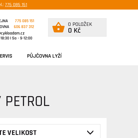
l.:
775 085 151
EJNA
775 085 151
0 POLOŽEK
ČOVNA
606 837 312
0 Kč
@cykloadam.cz
18:30 | So - 9-12:00
ERVIS
PŮJČOVNA LYŽÍ
/ PETROL
TE VELIKOST