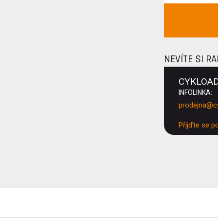
NEVÍTE SI R
CYKLOA
INFOLINKA:
prodejna@c
Přijďte se p