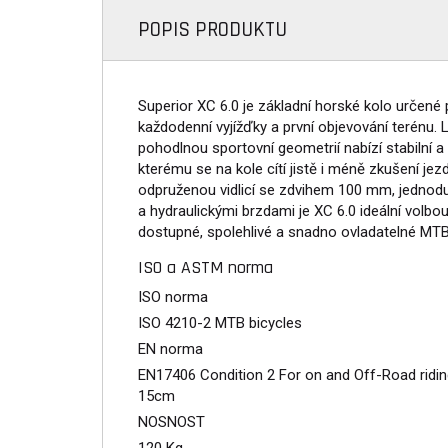
POPIS PRODUKTU
Superior XC 6.0 je základní horské kolo určené p
každodenní vyjížďky a první objevování terénu. 
pohodlnou sportovní geometrií nabízí stabilní a
kterému se na kole cítí jistě i méně zkušení jez
odpruženou vidlicí se zdvihem 100 mm, jedn
a hydraulickými brzdami je XC 6.0 ideální volbou p
dostupné, spolehlivé a snadno ovladatelné MTB
ISO a ASTM norma
ISO norma
ISO 4210-2 MTB bicycles
EN norma
EN17406 Condition 2 For on and Off-Road ridin
15cm
NOSNOST