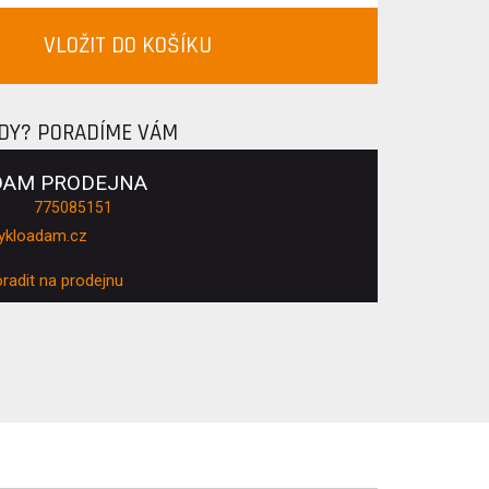
VLOŽIT DO KOŠÍKU
ADY? PORADÍME VÁM
DAM PRODEJNA
775085151
ykloadam.cz
oradit na prodejnu