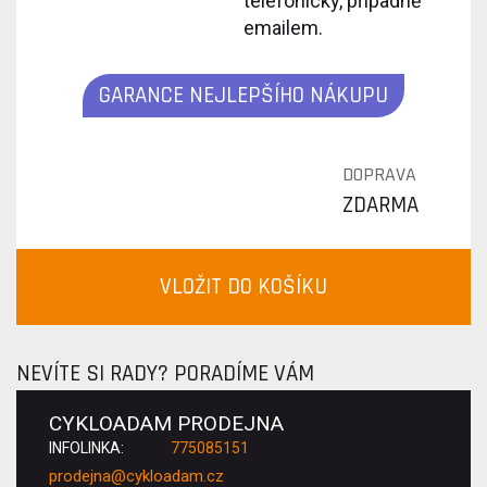
telefonicky, případně
emailem.
GARANCE NEJLEPŠÍHO NÁKUPU
DOPRAVA
ZDARMA
VLOŽIT DO KOŠÍKU
NEVÍTE SI RADY? PORADÍME VÁM
CYKLOADAM PRODEJNA
INFOLINKA:
775085151
prodejna@cykloadam.cz