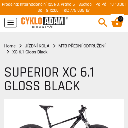
Prodejna
: Internacionální 1231/8, Praha 6 - Suchdol | Po-Pá - 10-18:30 |
So - 9-12:00 | Tel.:
775 085 151
0
Navigace
Home
JÍZDNÍ KOLA
MTB PŘEDNÍ ODPRUŽENÍ
XC 6.1 Gloss Black
SUPERIOR XC 6.1
GLOSS BLACK