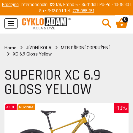
Prodejna
: Internacionální 1231/8, Praha 6 - Suchdol | Po-Pá - 10-18:30 |
So - 9-12:00 | Tel.:
775 085 151
0
Navigace
Home
JÍZDNÍ KOLA
MTB PŘEDNÍ ODPRUŽENÍ
XC 6.9 Gloss Yellow
SUPERIOR XC 6.9
GLOSS YELLOW
-19%
AKCE
NOVINKA