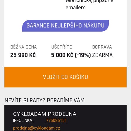
telefonicky, případně
emailem.
GARANCE NEJLEPŠÍHO NÁKUPU
BĚŽNÁ CENA
UŠETŘÍTE
DOPRAVA
25 990 KČ
5 000 KČ (-19%)
ZDARMA
VLOŽIT DO KOŠÍKU
NEVÍTE SI RADY? PORADÍME VÁM
CYKLOADAM PRODEJNA
INFOLINKA:
775085151
prodejna@cykloadam.cz