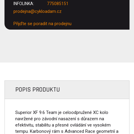
INFOLINKA:
775085151
prodejna@cykloadam.cz
Přijďte se poradit na prodejnu
POPIS PRODUKTU
Superior XF 9.6 Team je celoodpružené XC kolo
navržené pro závodní nasazení s důrazem na
efektivitu, stabilitu a přesné ovládání ve vysokém
tempu. Karbonový rám s Advanced Race geometrií a