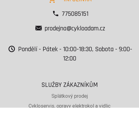
775085151
prodejna@cykloadam.cz
Pondělí - Pátek - 10:00-18:30, Sobota - 9:00-
12:00
SLUŽBY ZÁKAZNÍKŮM
Splátkový prodej
Cykloservis, opravy elektrokol a vidlic
Svařování rámů jízdních kol
PŮJČOVNA lyží, běžek a snb
SKISERVIS Montana Swiss a Wintersteiger