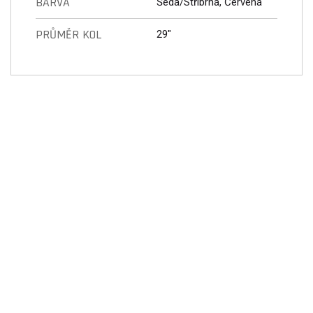
BARVA
Šedá/Stříbrná, Červená
PRŮMĚR KOL
29"