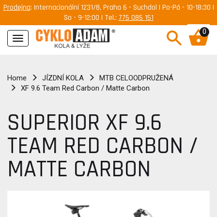
Prodejna
: Internacionální 1231/8, Praha 6 - Suchdol | Po-Pá - 10-18:30 |
So - 9-12:00 | Tel.:
775 085 151
0
Navigace
Home
JÍZDNÍ KOLA
MTB CELOODPRUŽENÁ
XF 9.6 Team Red Carbon / Matte Carbon
SUPERIOR XF 9.6
TEAM RED CARBON /
MATTE CARBON