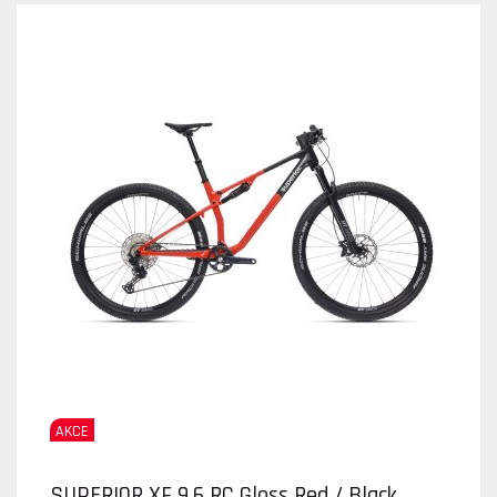
AKCE
SUPERIOR XF 9.6 RC Gloss Red / Black