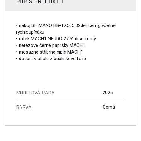
POPIS PRODUKTU
• náboj SHIMANO HB-TX505 32děr černý, včetně
rychloupínáku
• ráfek MACH1 NEURO 27,5" disc černý
• nerezové černé paprsky MACH1
• mosazné stříbrné niple MACH1
• dodání v obalu z bublinkové fólie
MODELOVÁ ŘADA
2025
BARVA
Černá