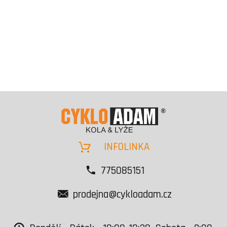
INFOLINKA
775085151
prodejna@cykloadam.cz