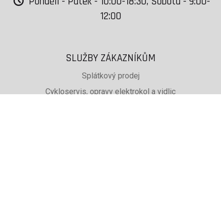
Pondělí - Pátek - 10:00-18:30, Sobota - 9:00-
12:00
SLUŽBY ZÁKAZNÍKŮM
Splátkový prodej
Cykloservis, opravy elektrokol a vidlic
Svařování rámů jízdních kol
PŮJČOVNA lyží, běžek a snb
SKISERVIS Montana Swiss a Wintersteiger
Dárkové poukazy
UŽITEČNÉ INFORMACE
ADRESA + OTEVÍRACÍ DOBA
Doprava a platba