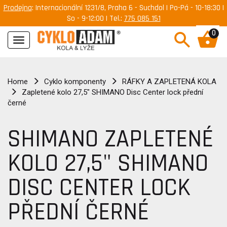
Prodejna
: Internacionální 1231/8, Praha 6 - Suchdol | Po-Pá - 10-18:30 |
So - 9-12:00 | Tel.:
775 085 151
0
Navigace
Home
Cyklo komponenty
RÁFKY A ZAPLETENÁ KOLA
Zapletené kolo 27,5" SHIMANO Disc Center lock přední
černé
SHIMANO ZAPLETENÉ
KOLO 27,5" SHIMANO
DISC CENTER LOCK
PŘEDNÍ ČERNÉ