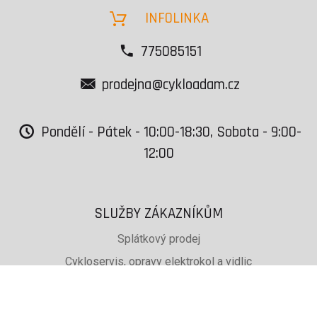
INFOLINKA
775085151
prodejna@cykloadam.cz
Pondělí - Pátek - 10:00-18:30, Sobota - 9:00-
12:00
SLUŽBY ZÁKAZNÍKŮM
Splátkový prodej
Cykloservis, opravy elektrokol a vidlic
Svařování rámů jízdních kol
PŮJČOVNA lyží, běžek a snb