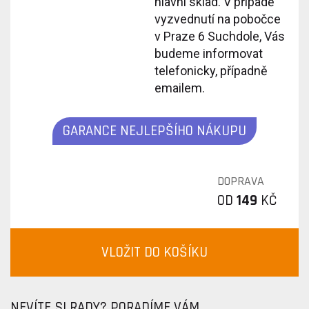
hlavní sklad. V případě
vyzvednutí na pobočce
v Praze 6 Suchdole, Vás
budeme informovat
telefonicky, případně
emailem.
GARANCE NEJLEPŠÍHO NÁKUPU
DOPRAVA
OD
149
KČ
VLOŽIT DO KOŠÍKU
NEVÍTE SI RADY? PORADÍME VÁM