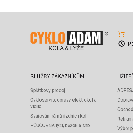
Po
SLUŽBY ZÁKAZNÍKŮM
UŽITE
Splátkový prodej
ADRESA
Cykloservis, opravy elektrokol a
Doprava
vidlic
Obchod
Svařování rámů jízdních kol
Reklam
PŮJČOVNA lyží, běžek a snb
Výběr p