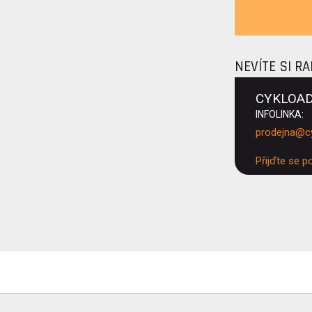
NEVÍTE SI R
CYKLOA
INFOLINKA:
prodejna@c
Přijďte se p