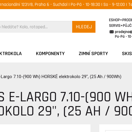
ernacionální 1231/8, Praha 6 - Suchdol | Po-Pá - 10-18:30 | So - 9-12:00 | Te
ESHOP+PROD
SERVIS+PŮJ
HLEDEJ
prodejna
Po-Pá - 10-
EKTROKOLA
KOMPONENTY
ZIMNÍ SPORTY
SKIS
-Largo 7.10-(900 Wh) HORSKÉ elektrokolo 29", (25 Ah / 900Wh)
S E-LARGO 7.10-(900 W
OKOLO 29", (25 AH / 9