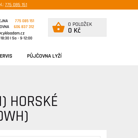
l.:
775 085 151
EJNA
775 085 151
0 POLOŽEK
ČOVNA
606 837 312
0 Kč
@cykloadam.cz
18:30 | So - 9-12:00
ERVIS
PŮJČOVNA LYŽÍ
H) HORSKÉ
00WH)