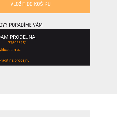
VLOŽIT DO KOŠÍKU
ADY? PORADÍME VÁM
DAM PRODEJNA
775085151
ykloadam.cz
oradit na prodejnu