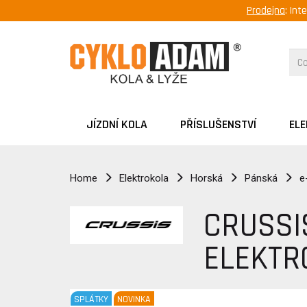
Prodejna
: Int
JÍZDNÍ KOLA
PŘÍSLUŠENSTVÍ
EL
Home
Elektrokola
Horská
Pánská
e
CRUSSI
ELEKTR
SPLÁTKY
NOVINKA