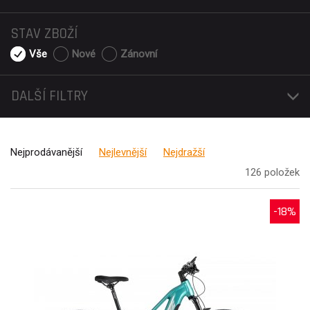
STAV ZBOŽÍ
Vše
Nové
Zánovní
DALŠÍ FILTRY
Nejprodávanější
Nejlevnější
Nejdražší
126 položek
-18%