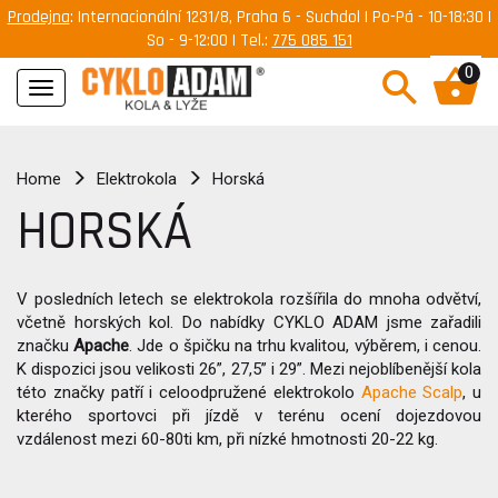
Prodejna
: Internacionální 1231/8, Praha 6 - Suchdol | Po-Pá - 10-18:30 |
So - 9-12:00 | Tel.:
775 085 151
0
Navigace
Home
Elektrokola
Horská
HORSKÁ
V posledních letech se elektrokola rozšířila do mnoha odvětví,
včetně horských kol. Do nabídky CYKLO ADAM jsme zařadili
značku
Apache
. Jde o špičku na trhu kvalitou, výběrem, i cenou.
K dispozici jsou velikosti 26”, 27,5” i 29”. Mezi nejoblíbenější kola
této značky patří i celoodpružené elektrokolo
Apache Scalp
, u
kterého sportovci při jízdě v terénu ocení dojezdovou
vzdálenost mezi 60-80ti km, při nízké hmotnosti 20-22 kg.