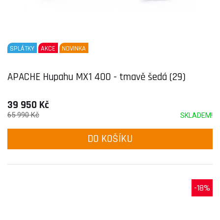
SPLÁTKY
AKCE
NOVINKA
APACHE Hupahu MX1 400 - tmavě šedá (29)
39 950 Kč
65 990 Kč
SKLADEM!
DO KOŠÍKU
-18%