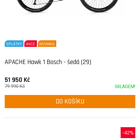
SPLÁTKY
AKCE
NOVINKA
APACHE Hawk 1 Bosch - šedá (29)
51 950 Kč
79 990 Kč
SKLADEM!
DO KOŠÍKU
-42%