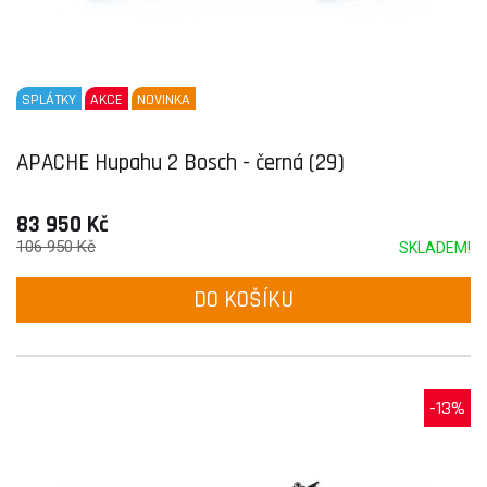
SPLÁTKY
AKCE
NOVINKA
APACHE Hupahu 2 Bosch - černá (29)
83 950 Kč
106 950 Kč
SKLADEM!
DO KOŠÍKU
-13%