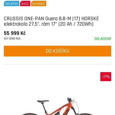
SPLÁTKY
AKCE
NOVINKA
CRUSSIS ONE-PAN Guera 8.8-M (17) HORSKÉ
elektrokolo 27,5", rám 17" (20 Ah / 720Wh)
55 999 Kč
57 590 Kč
SKLADEM!
DO KOŠÍKU
-21%