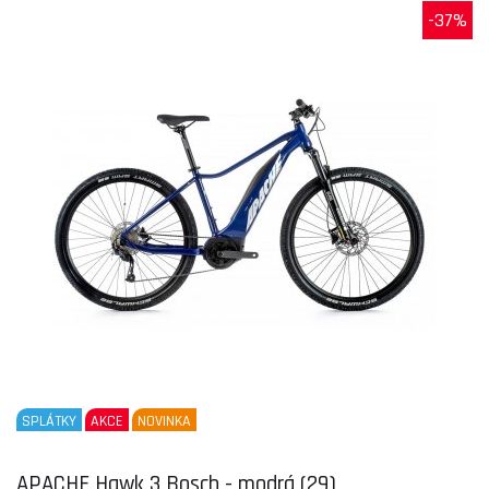
-37%
SPLÁTKY
AKCE
NOVINKA
APACHE Hawk 3 Bosch - modrá (29)