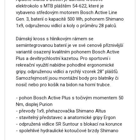
elektrokolo s MTB pláštěm 54-622, které je
vybaveno středovým motorem Bosch Active Line
Gen. 3, baterií o kapacitě 500 Wh, pohonem Shimano
1x9, odpruženou vidlicí a koly o průměru 28 palců.
Dámský kross s hliníkovým rámem se
semiintegrovanou baterií je ve své cenově příznivější
variantě osazený kvalitním pohonem Bosch Active
Plus a devítirychlostní kazetou. Pro sportovní i
rekreační využití nabídne pohodlné ergonomické
gripy, odpruženou vidlici a rychlý vzorek 28“ plášťů.
Samozřejmostí jsou montážní body pro blatníky či
nosič nebo pro košík na bidon na horní trubce.
- pohon Bosch Active Plus s točivým momentem 50
Nm, displej Purion
- převody 1x9, přehazovačka Shimano Altus
- stavitelný představec a anatomické gripy Ergon
- odpružená vidlice SR Suntour s blokací na korunce
- spolehlivé hydraulické kotoučové brzdy Shimano