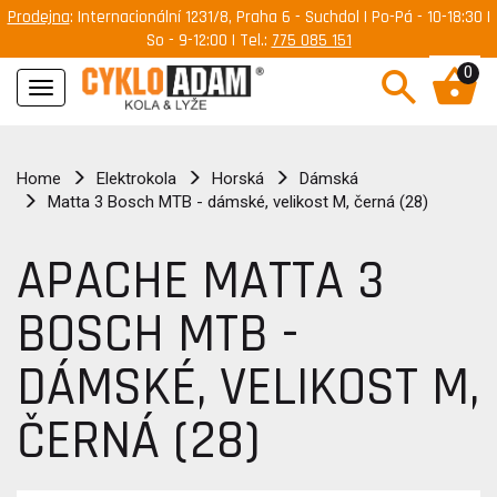
Prodejna
: Internacionální 1231/8, Praha 6 - Suchdol | Po-Pá - 10-18:30 |
So - 9-12:00 | Tel.:
775 085 151
0
Navigace
Home
Elektrokola
Horská
Dámská
Matta 3 Bosch MTB - dámské, velikost M, černá (28)
APACHE MATTA 3
BOSCH MTB -
DÁMSKÉ, VELIKOST M,
ČERNÁ (28)