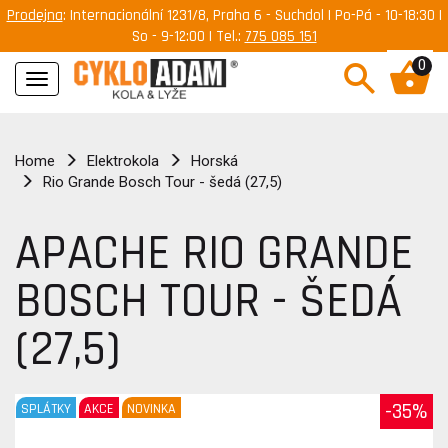
Prodejna
: Internacionální 1231/8, Praha 6 - Suchdol | Po-Pá - 10-18:30 |
So - 9-12:00 | Tel.:
775 085 151
0
Navigace
Home
Elektrokola
Horská
Rio Grande Bosch Tour - šedá (27,5)
APACHE RIO GRANDE
BOSCH TOUR - ŠEDÁ
(27,5)
-35%
SPLÁTKY
AKCE
NOVINKA