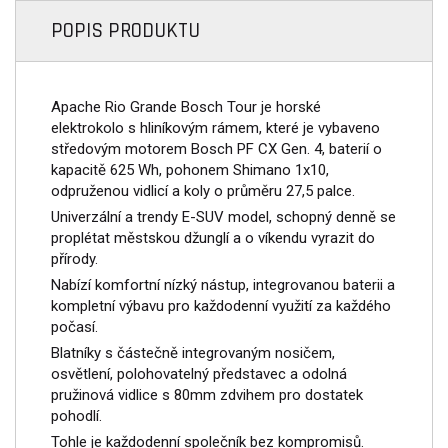
POPIS PRODUKTU
Apache Rio Grande Bosch Tour je horské
elektrokolo s hliníkovým rámem, které je vybaveno
středovým motorem Bosch PF CX Gen. 4, baterií o
kapacitě 625 Wh, pohonem Shimano 1x10,
odpruženou vidlicí a koly o průměru 27,5 palce.
Univerzální a trendy E-SUV model, schopný denně se
proplétat městskou džunglí a o víkendu vyrazit do
přírody.
Nabízí komfortní nízký nástup, integrovanou baterii a
kompletní výbavu pro každodenní využití za každého
počasí.
Blatníky s částečně integrovaným nosičem,
osvětlení, polohovatelný představec a odolná
pružinová vidlice s 80mm zdvihem pro dostatek
pohodlí.
Tohle je každodenní společník bez kompromisů.