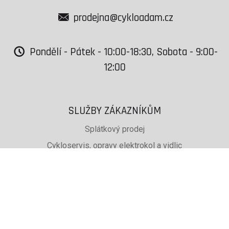
prodejna@cykloadam.cz
Pondělí - Pátek - 10:00-18:30, Sobota - 9:00-
12:00
SLUŽBY ZÁKAZNÍKŮM
Splátkový prodej
Cykloservis, opravy elektrokol a vidlic
Svařování rámů jízdních kol
PŮJČOVNA lyží, běžek a snb
SKISERVIS Montana Swiss a Wintersteiger
Dárkové poukazy