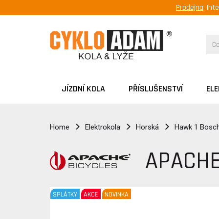
Prodejna
: Int
JÍZDNÍ KOLA
PŘÍSLUŠENSTVÍ
EL
Home
Elektrokola
Horská
Hawk 1 Bosch
APACHE
SPLÁTKY
AKCE
NOVINKA