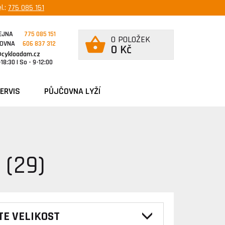
l.:
775 085 151
EJNA
775 085 151
0 POLOŽEK
ČOVNA
606 837 312
0 Kč
@cykloadam.cz
18:30 | So - 9-12:00
ERVIS
PŮJČOVNA LYŽÍ
 (29)
TE VELIKOST