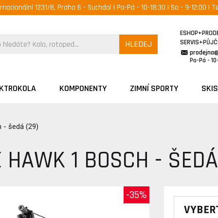
ernacionální 1231/8, Praha 6 - Suchdol | Po-Pá - 10-18:30 | So - 9-12:00 | Te
ESHOP+PROD
SERVIS+PŮJ
HLEDEJ
prodejna
Po-Pá - 10-
EKTROKOLA
KOMPONENTY
ZIMNÍ SPORTY
SKIS
 - šedá (29)
 HAWK 1 BOSCH - ŠEDÁ
-35%
VYBER