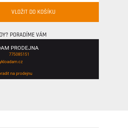
VLOŽIT DO KOŠÍKU
ADY? PORADÍME VÁM
DAM PRODEJNA
775085151
ykloadam.cz
oradit na prodejnu