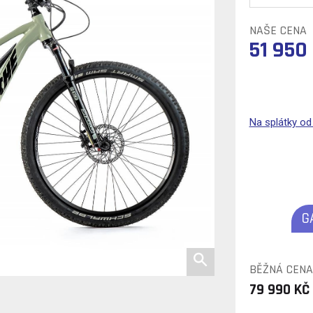
NAŠE CENA
51 950
Na splátky o
G
BĚŽNÁ CENA
79 990 KČ