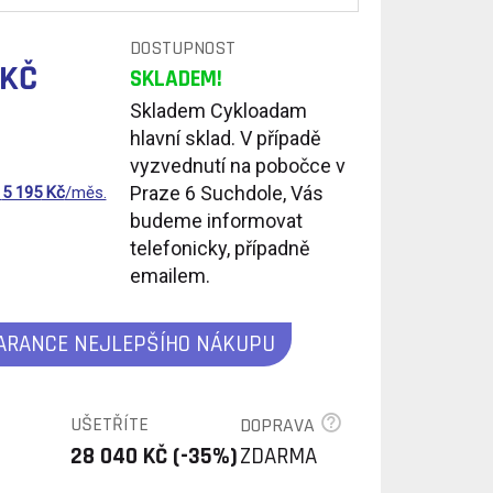
DOSTUPNOST
 KČ
SKLADEM!
Skladem Cykloadam
hlavní sklad. V případě
vyzvednutí na pobočce v
Praze 6 Suchdole, Vás
d
5 195
Kč
/měs.
budeme informovat
telefonicky, případně
emailem.
ARANCE NEJLEPŠÍHO NÁKUPU
UŠETŘÍTE
DOPRAVA
28 040 KČ (-35%)
ZDARMA