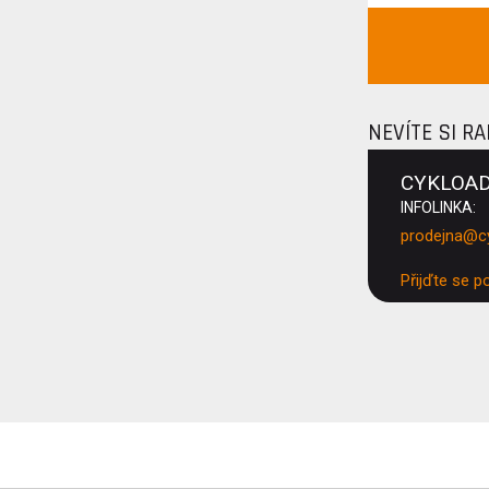
NEVÍTE SI R
CYKLOA
INFOLINKA:
prodejna@c
Přijďte se p