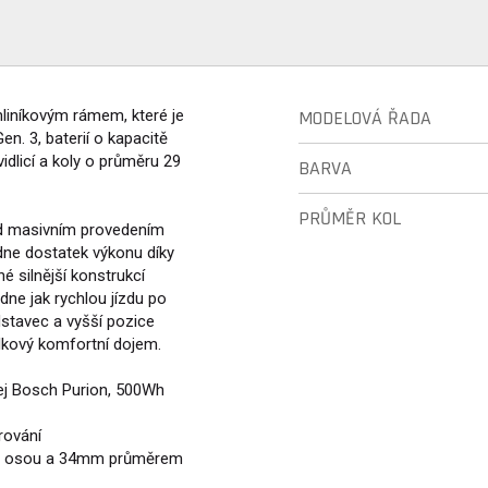
hliníkovým rámem, které je
MODELOVÁ ŘADA
. 3, baterií o kapacitě
licí a koly o průměru 29
BARVA
PRŮMĚR KOL
ed masivním provedením
dne dostatek výkonu díky
 silnější konstrukcí
ádne jak rychlou jízdu po
dstavec a vyšší pozice
elkový komfortní dojem.
ej Bosch Purion, 500Wh
rování
ost osou a 34mm průměrem