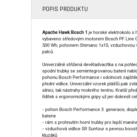
POPIS PRODUKTU
Apache Hawk Bosch 1
je horské elektrokolo s 
vybaveno středovým motorem Bosch PF Line Gen
500 Wh, pohonem Shimano 1x10, vzduchovou vid
palců.
Univerzálně střižená devětadvacítka s na pohl
spodní trubky se semiintegrovanou baterií nabí
pohonu Bosch Performance i odolnosti zajištěné
přední vidlice. Univerzální vzorek plášťů pak zvl
silnici, tak nástrahy mokrého terénu. Kratší pře
řídítek s ergonomickými gripy už jen dokreslí c
- pohon Bosch Performance 3. generace, displ
baterie
- rám s prohnutím horní trubky pro lepší manév
- vzduchová vidlice SR Suntour s pevnou bo
kluzáků