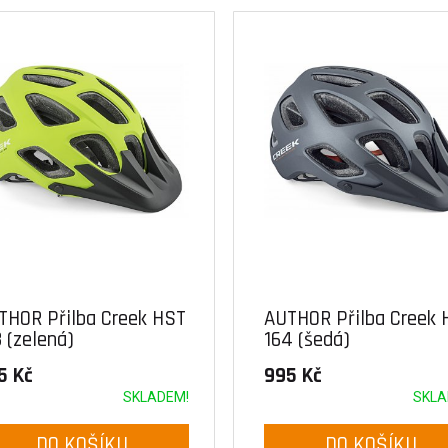
THOR Přilba Creek HST
AUTHOR Přilba Creek 
 (zelená)
164 (šedá)
5 Kč
995 Kč
SKLADEM!
SKLA
DO KOŠÍKU
DO KOŠÍKU