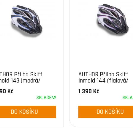
THOR Přilba Skiff
AUTHOR Přilba Skiff
mold 143 (modrá/
Inmold 144 (fialová/
ná/bílá)
černá/bílá)
390 Kč
1 390 Kč
SKLADEM!
SKLA
DO KOŠÍKU
DO KOŠÍKU