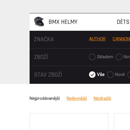
BMX HELMY
DĚTS
ZNAČKA
AUTHOR
CANNON
ZBOŽÍ
Skladem
No
STAV ZBOŽÍ
Vše
Nové
Nejprodávanější
Nejlevnější
Nejdražší