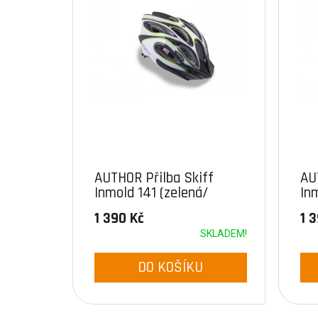
AUTHOR Přilba Skiff
AU
Inmold 141 (zelená/
In
černá/bílá)
čer
1 390 Kč
1 
SKLADEM!
DO KOŠÍKU