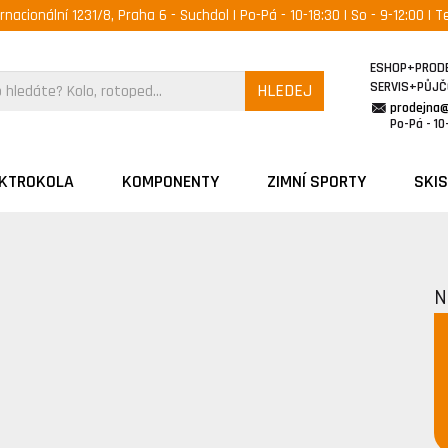
ernacionální 1231/8, Praha 6 - Suchdol | Po-Pá - 10-18:30 | So - 9-12:00 | Te
ESHOP+PROD
SERVIS+PŮJ
HLEDEJ
prodejna
Po-Pá - 10-
EKTROKOLA
KOMPONENTY
ZIMNÍ SPORTY
SKIS
N