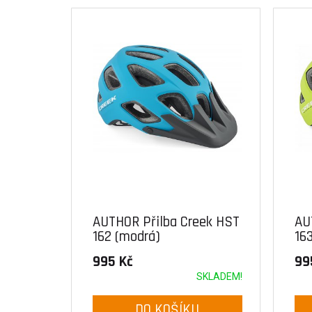
AUTHOR Přilba Creek HST
AU
162 (modrá)
163
995 Kč
99
SKLADEM!
DO KOŠÍKU