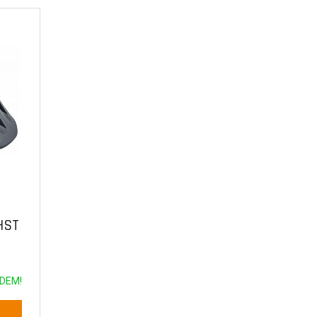
HST
DEM!