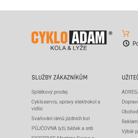
Po
SLUŽBY ZÁKAZNÍKŮM
UŽITE
Splátkový prodej
ADRESA
Cykloservis, opravy elektrokol a
Doprava
vidlic
Obchod
Svařování rámů jízdních kol
Reklam
PŮJČOVNA lyží, běžek a snb
Výběr p