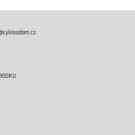
@cykloadam.cz
EBOOKU