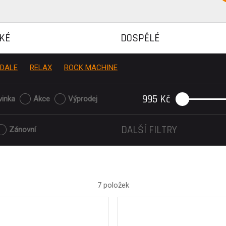
KÉ
DOSPĚLÉ
DALE
RELAX
ROCK MACHINE
995
Kč
vinka
Akce
Výprodej
DALŠÍ FILTRY
Zánovní
7 položek