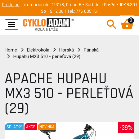
Prodejna
: Internacionální 1231/8, Praha 6 - Suchdol | Po-Pá - 10-18:30 |
So - 9-12:00 | Tel.:
775 085 151
0
Navigace
Home
Elektrokola
Horská
Pánská
Hupahu MX3 510 - perleťová (29)
APACHE HUPAHU
MX3 510 - PERLEŤOVÁ
(29)
-39%
SPLÁTKY
AKCE
NOVINKA