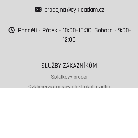
prodejna@cykloadam.cz
Pondělí - Pátek - 10:00-18:30, Sobota - 9:00-
12:00
SLUŽBY ZÁKAZNÍKŮM
Splátkový prodej
Cykloservis, opravy elektrokol a vidlic
Svařování rámů jízdních kol
PŮJČOVNA lyží, běžek a snb
SKISERVIS Montana Swiss a Wintersteiger
Dárkové poukazy