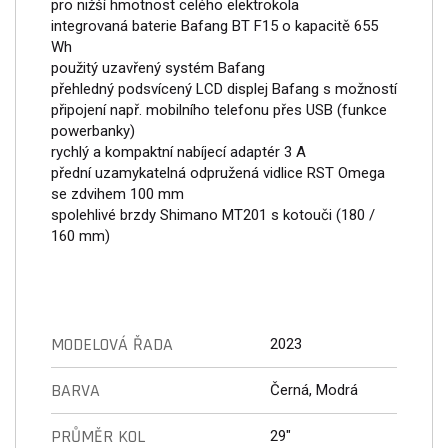
pro nižší hmotnost celého elektrokola
integrovaná baterie Bafang BT F15 o kapacitě 655
Wh
použitý uzavřený systém Bafang
přehledný podsvícený LCD displej Bafang s možností
připojení např. mobilního telefonu přes USB (funkce
powerbanky)
rychlý a kompaktní nabíjecí adaptér 3 A
přední uzamykatelná odpružená vidlice RST Omega
se zdvihem 100 mm
spolehlivé brzdy Shimano MT201 s kotouči (180 /
160 mm)
MODELOVÁ ŘADA
2023
BARVA
Černá, Modrá
PRŮMĚR KOL
29"