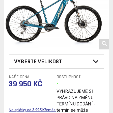
VYBERTE VELIKOST
NAŠE CENA
DOSTUPNOST
39 950 KČ
-
VYHRAZUJEME SI
PRÁVO NA ZMĚNU
TERMÍNU DODÁNÍ -
termín se může
Na splátky od
3 995
Kč
/měs.