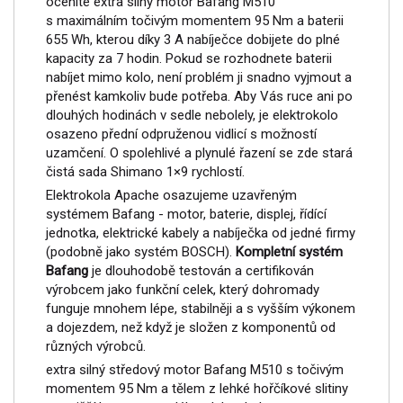
oceníte extra silný motor Bafang M510
s maximálním točivým momentem 95 Nm a baterii
655 Wh, kterou díky 3 A nabíječce dobijete do plné
kapacity za 7 hodin. Pokud se rozhodnete baterii
nabíjet mimo kolo, není problém ji snadno vyjmout a
přenést kamkoliv bude potřeba. Aby Vás ruce ani po
dlouhých hodinách v sedle nebolely, je elektrokolo
osazeno přední odpruženou vidlicí s možností
uzamčení. O spolehlivé a plynulé řazení se zde stará
čistá sada Shimano 1×9 rychlostí.
Elektrokola Apache osazujeme uzavřeným
systémem Bafang - motor, baterie, displej, řídící
jednotka, elektrické kabely a nabíječka od jedné firmy
(podobně jako systém BOSCH).
Kompletní systém
Bafang
je dlouhodobě testován a certifikován
výrobcem jako funkční celek, který dohromady
funguje mnohem lépe, stabilněji a s vyšším výkonem
a dojezdem, než když je složen z komponentů od
různých výrobců.
extra silný středový motor Bafang M510 s točivým
momentem 95 Nm a tělem z lehké hořčíkové slitiny