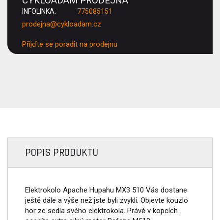
CYKLOADAM PRODEJNA
INFOLINKA:
775085151
prodejna@cykloadam.cz
Přijďte se poradit na prodejnu
POPIS PRODUKTU
Elektrokolo Apache Hupahu MX3 510 Vás dostane
ještě dále a výše než jste byli zvyklí. Objevte kouzlo
hor ze sedla svého elektrokola. Právě v kopcích