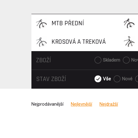
MTB PŘEDNÍ
KROSOVÁ A TREKOVÁ
ODPRUŽENÍ
ZBOŽÍ
KOLA
Skladem
No
STAV ZBOŽÍ
Vše
Nové
Nejprodávanější
Nejlevnější
Nejdražší