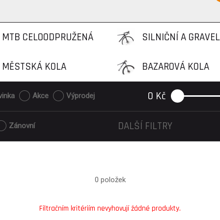
MTB CELOODPRUŽENÁ
SILNIČNÍ A GRAVEL
MĚSTSKÁ KOLA
BAZAROVÁ KOLA
KOLA
0
Kč
vinka
Akce
Výprodej
DALŠÍ FILTRY
Zánovní
0 položek
Filtračním kritériím nevyhovují žádné produkty.