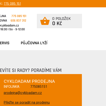
l.:
775 085 151
EJNA
775 085 151
0 POLOŽEK
ČOVNA
606 837 312
0 Kč
@cykloadam.cz
18:30 | So - 9-12:00
ERVIS
PŮJČOVNA LYŽÍ
EVÍTE SI RADY? PORADÍME VÁM
CYKLOADAM PRODEJNA
INFOLINKA:
775085151
prodejna@cykloadam.cz
Přijďte se poradit na prodejnu