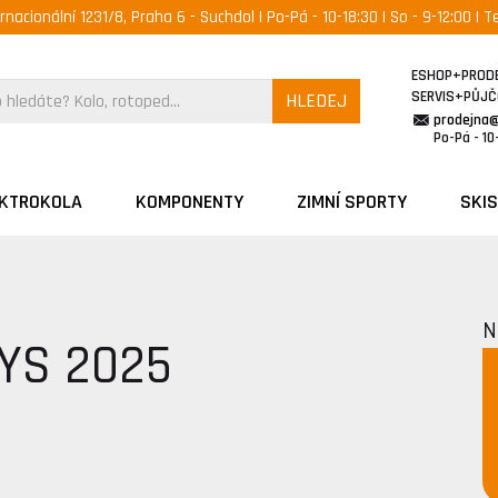
ernacionální 1231/8, Praha 6 - Suchdol | Po-Pá - 10-18:30 | So - 9-12:00 | Te
ESHOP+PROD
SERVIS+PŮJ
HLEDEJ
prodejna
Po-Pá - 10-
EKTROKOLA
KOMPONENTY
ZIMNÍ SPORTY
SKIS
N
LYS 2025