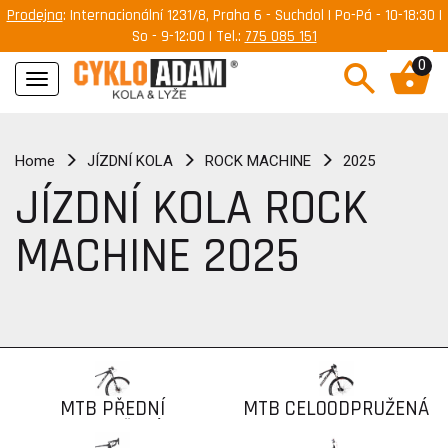
Prodejna
: Internacionální 1231/8, Praha 6 - Suchdol | Po-Pá - 10-18:30 |
So - 9-12:00 | Tel.:
775 085 151
0
Navigace
Home
JÍZDNÍ KOLA
ROCK MACHINE
2025
JÍZDNÍ KOLA ROCK
MACHINE 2025
MTB PŘEDNÍ
MTB CELOODPRUŽENÁ
ODPRUŽENÍ