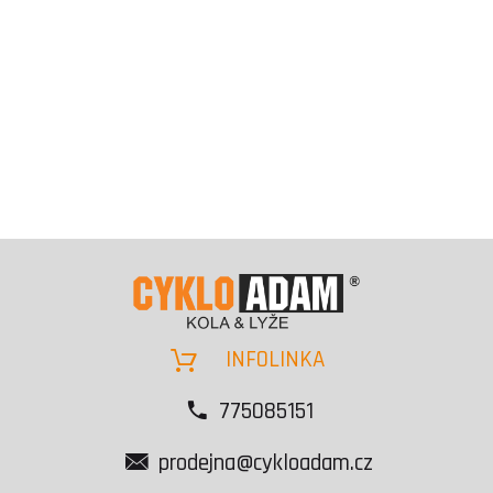
INFOLINKA
775085151
prodejna@cykloadam.cz