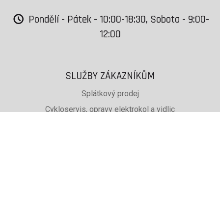
Pondělí - Pátek - 10:00-18:30, Sobota - 9:00-
12:00
SLUŽBY ZÁKAZNÍKŮM
Splátkový prodej
Cykloservis, opravy elektrokol a vidlic
Svařování rámů jízdních kol
PŮJČOVNA lyží, běžek a snb
SKISERVIS Montana Swiss a Wintersteiger
Dárkové poukazy
UŽITEČNÉ INFORMACE
ADRESA + OTEVÍRACÍ DOBA