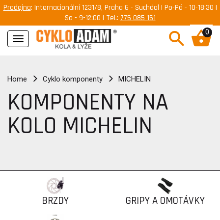
Prodejna
: Internacionální 1231/8, Praha 6 - Suchdol | Po-Pá - 10-18:30 |
So - 9-12:00 | Tel.:
775 085 151
0
Navigace
Home
Cyklo komponenty
MICHELIN
KOMPONENTY NA
KOLO MICHELIN
BRZDY
GRIPY A OMOTÁVKY