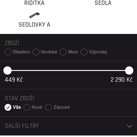
ŘIDÍTKA
SEDLA
SEDLOVKY A
ODPRUŽENÉ SEDLOVKY
ZBOŽÍ
Skladem
Novinka
Akce
Výprodej
449
Kč
2 290
Kč
STAV ZBOŽÍ
Vše
Nové
Zánovní
DALŠÍ FILTRY