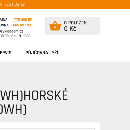
l.:
775 085 151
EJNA
775 085 151
0 POLOŽEK
ČOVNA
606 837 312
0 Kč
@cykloadam.cz
18:30 | So - 9-12:00
ERVIS
PŮJČOVNA LYŽÍ
0 WH)HORSKÉ
00WH)