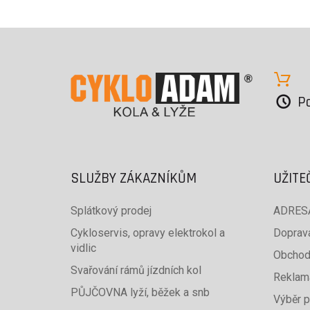
Po
SLUŽBY ZÁKAZNÍKŮM
UŽITE
Splátkový prodej
ADRESA
Cykloservis, opravy elektrokol a
Doprava
vidlic
Obchod
Svařování rámů jízdních kol
Reklam
PŮJČOVNA lyží, běžek a snb
Výběr p