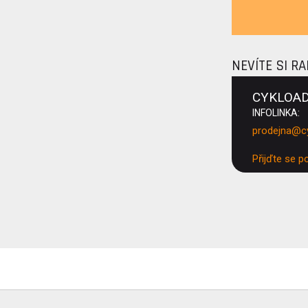
NEVÍTE SI R
CYKLOA
INFOLINKA:
prodejna@c
Přijďte se p