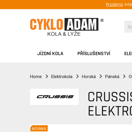
Prodejna
: Int
JÍZDNÍ KOLA
PŘÍSLUŠENSTVÍ
EL
Home
Elektrokola
Horská
Pánská
O
CRUSSI
ELEKTR
NOVINKA