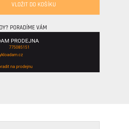
VLOŽIT DO KOŠÍKU
ADY? PORADÍME VÁM
DAM PRODEJNA
775085151
ykloadam.cz
oradit na prodejnu