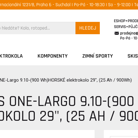
ernacionální 1231/8, Praha 6 - Suchdol | Po-Pá - 10-18:30 | So - 9-12:00 | Te
ESHOP+PROD
SERVIS+PŮJ
HLEDEJ
prodejna
Po-Pá - 10-
EKTROKOLA
KOMPONENTY
ZIMNÍ SPORTY
SKIS
NE-Largo 9.10-(900 Wh)HORSKÉ elektrokolo 29", (25 Ah / 900Wh)
S ONE-LARGO 9.10-(90
OKOLO 29", (25 AH / 9