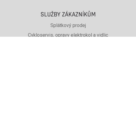
SLUŽBY ZÁKAZNÍKŮM
Splátkový prodej
Cykloservis, opravy elektrokol a vidlic
Svařování rámů jízdních kol
PŮJČOVNA lyží, běžek a snb
SKISERVIS Montana Swiss a Wintersteiger
Dárkové poukazy
UŽITEČNÉ INFORMACE
ADRESA + OTEVÍRACÍ DOBA
Doprava a platba
Obchodní podmínky eshopu
Reklamace