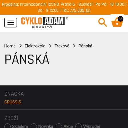
Prodejna
: Internacionální 1231/8, Praha 6 - Suchdol | Po-Pá - 10-18:30 |
So - 9-12:00 | Tel.:
775 085 151
0
Navigace
Home
Elektrokola
Treková
Pánská
PÁNSKÁ
ZNAČKA
CRUSSIS
ZBOŽÍ
Skladem
Novinka
Akce
Výprodej