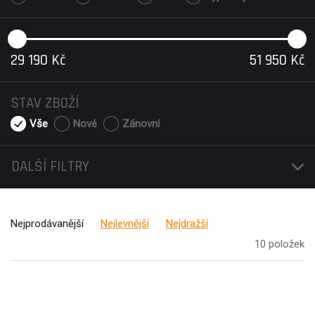
29 190
Kč
51 950
Kč
STAV ZBOŽÍ
Vše
Nové
Zánovní
DALŠÍ FILTRY
Nejprodávanější
Nejlevnější
Nejdražší
10 položek