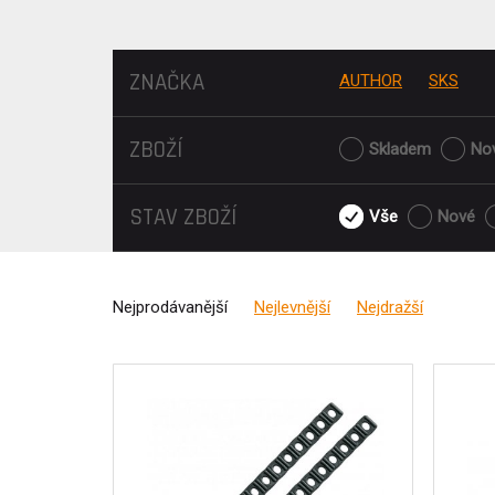
ZNAČKA
AUTHOR
SKS
ZBOŽÍ
Skladem
No
STAV ZBOŽÍ
Vše
Nové
Nejprodávanější
Nejlevnější
Nejdražší