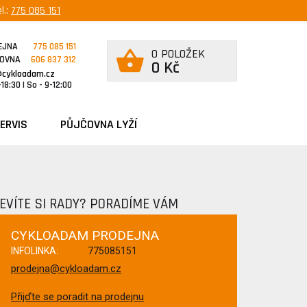
l.:
775 085 151
EJNA
775 085 151
0 POLOŽEK
ČOVNA
606 837 312
0 Kč
@cykloadam.cz
18:30 | So - 9-12:00
ERVIS
PŮJČOVNA LYŽÍ
EVÍTE SI RADY? PORADÍME VÁM
CYKLOADAM PRODEJNA
INFOLINKA:
775085151
prodejna@cykloadam.cz
Přijďte se poradit na prodejnu