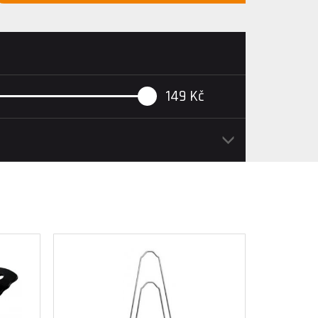
149
Kč