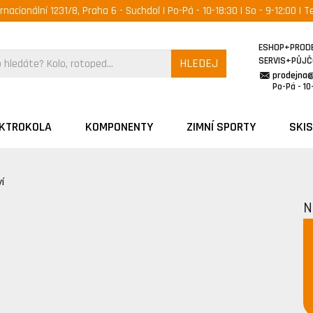
ernacionální 1231/8, Praha 6 - Suchdol | Po-Pá - 10-18:30 | So - 9-12:00 | Te
ESHOP+PROD
SERVIS+PŮJ
HLEDEJ
prodejna
Po-Pá - 10-
EKTROKOLA
KOMPONENTY
ZIMNÍ SPORTY
SKIS
í
N