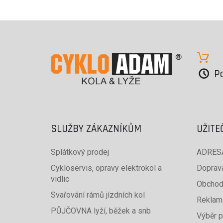
Po
SLUŽBY ZÁKAZNÍKŮM
UŽITE
Splátkový prodej
ADRESA
Cykloservis, opravy elektrokol a
Doprava
vidlic
Obchod
Svařování rámů jízdních kol
Reklam
PŮJČOVNA lyží, běžek a snb
Výběr p