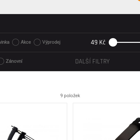
49
Kč
vinka
Akce
Výprodej
DALŠÍ FILTRY
Zánovní
9 položek