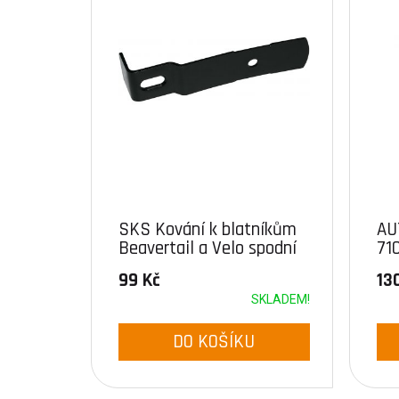
SKS Kování k blatníkům
AU
Beavertail a Velo spodní
71
uchycení
99 Kč
13
SKLADEM!
DO KOŠÍKU