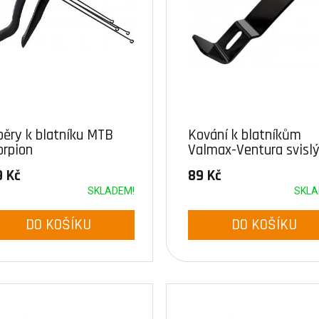
pěry k blatníku MTB
Kování k blatníkům
orpion
Valmax-Ventura svisl
závit
9 Kč
89 Kč
SKLADEM!
SKLA
DO KOŠÍKU
DO KOŠÍKU