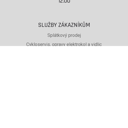
12:00
SLUŽBY ZÁKAZNÍKŮM
Splátkový prodej
Cykloservis, opravy elektrokol a vidlic
Svařování rámů jízdních kol
PŮJČOVNA lyží, běžek a snb
SKISERVIS Montana Swiss a Wintersteiger
Dárkové poukazy
UŽITEČNÉ INFORMACE
ADRESA + OTEVÍRACÍ DOBA
Doprava a platba
Obchodní podmínky eshopu