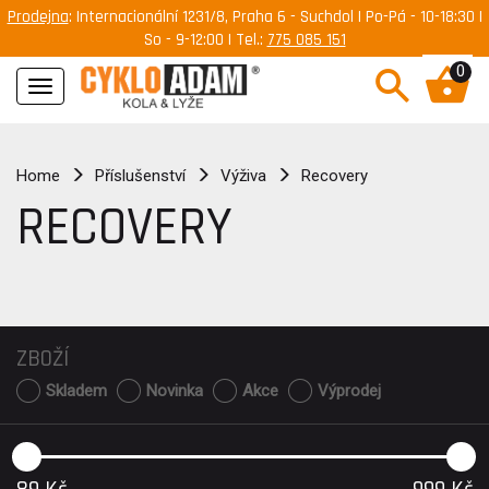
Prodejna
: Internacionální 1231/8, Praha 6 - Suchdol | Po-Pá - 10-18:30 |
So - 9-12:00 | Tel.:
775 085 151
0
Navigace
Home
Příslušenství
Výživa
Recovery
RECOVERY
ZBOŽÍ
Skladem
Novinka
Akce
Výprodej