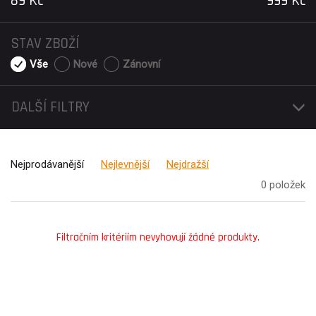
89
Kč
999
Kč
STAV ZBOŽÍ
Vše
Nové
Zánovní
DALŠÍ FILTRY
Nejprodávanější
Nejlevnější
Nejdražší
0 položek
Filtračním kritériím nevyhovují žádné produkty.