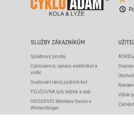
Po
SLUŽBY ZÁKAZNÍKŮM
UŽITE
Splátkový prodej
ADRESA
Cykloservis, opravy elektrokol a
Doprava
vidlic
Obchod
Svařování rámů jízdních kol
Reklam
PŮJČOVNA lyží, běžek a snb
Výběr p
SKISERVIS Montana Swiss a
Zaměst
Wintersteiger
Dárkové poukazy