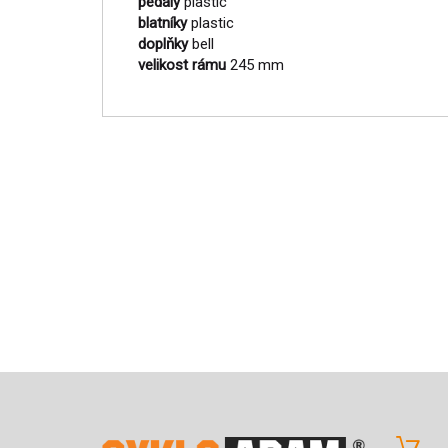
pedály
plastic
blatníky
plastic
doplňky
bell
velikost rámu
245 mm