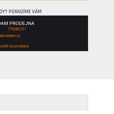
ADY? PORADÍME VÁM
DAM PRODEJNA
775085151
ykloadam.cz
oradit na prodejnu