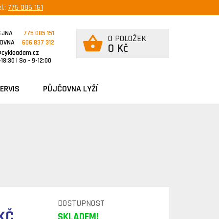
l.:
775 085 151
EJNA
775 085 151
0 POLOŽEK
ČOVNA
606 837 312
0 Kč
@cykloadam.cz
18:30 | So - 9-12:00
ERVIS
PŮJČOVNA LYŽÍ
DOSTUPNOST
KČ
SKLADEM!