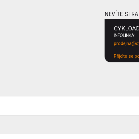
NEVÍTE SI R
CYKLOA
INFOLINKA:
prodejna@c
Přijďte se p