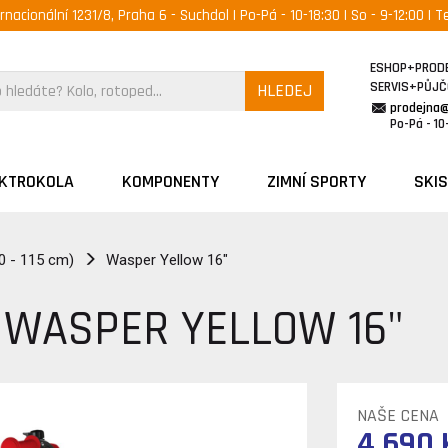
ernacionální 1231/8, Praha 6 - Suchdol | Po-Pá - 10-18:30 | So - 9-12:00 | Te
ESHOP+PROD
SERVIS+PŮJ
HLEDEJ
prodejna
Po-Pá - 10-
EKTROKOLA
KOMPONENTY
ZIMNÍ SPORTY
SKIS
0 - 115 cm)
Wasper Yellow 16"
 WASPER YELLOW 16"
NAŠE CENA
4 690 