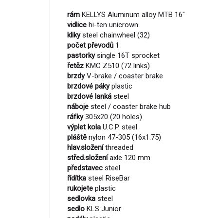
rám
KELLYS Aluminum alloy MTB 16"
vidlice
hi-ten unicrown
kliky
steel chainwheel (32)
počet převodů
1
pastorky
single 16T sprocket
řetěz
KMC Z510 (72 links)
brzdy
V-brake / coaster brake
brzdové páky
plastic
brzdové lanká
steel
náboje
steel / coaster brake hub
ráfky
305x20 (20 holes)
výplet kola
U.C.P. steel
pláště
nylon 47-305 (16x1.75)
hlav.složení
threaded
střed.složení
axle 120 mm
představec
steel
řídítka
steel RiseBar
rukojete
plastic
sedlovka
steel
sedlo
KLS Junior