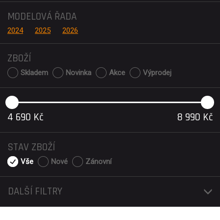
MODELOVÁ ŘADA
2024
2025
2026
ZBOŽÍ
Skladem
Novinka
Akce
Výprodej
4 690
Kč
8 990
Kč
STAV ZBOŽÍ
Vše
Nové
Zánovní
DALŠÍ FILTRY