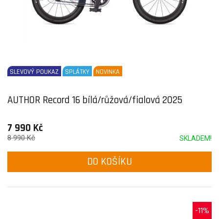
SLEVOVÝ POUKAZ
SPLÁTKY
NOVINKA
AUTHOR Record 16 bílá/růžová/fialová 2025
7 990 Kč
8 990 Kč
SKLADEM!
DO KOŠÍKU
-11%