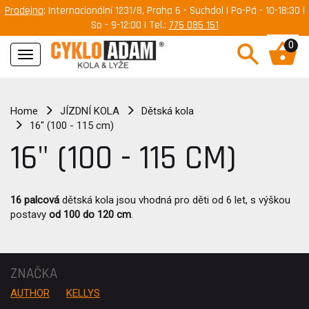
Prodejna
: Internacionální 1231/8, Praha 6 - Suchdol | Po-Pá - 10-18:30 |
So - 9-12:00 | Tel.:
775 085 151
0
Navigace
Home
JÍZDNÍ KOLA
Dětská kola
16" (100 - 115 cm)
16" (100 - 115 CM)
16 palcová
dětská kola jsou vhodná pro děti od 6 let, s výškou
postavy
od 100 do 120 cm
.
ZNAČKA
AUTHOR
KELLYS