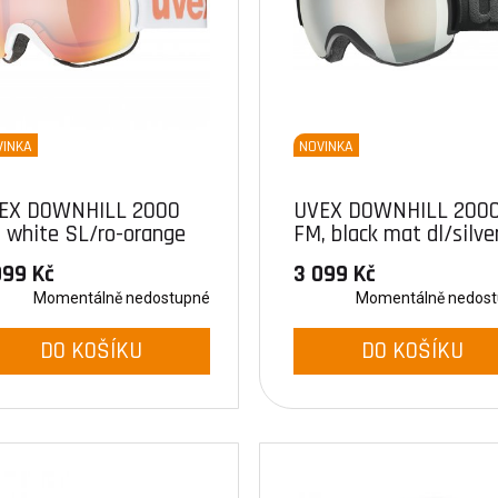
VINKA
NOVINKA
EX DOWNHILL 2000
UVEX DOWNHILL 200
, white SL/ro-orange
FM, black mat dl/silve
(2430)
099 Kč
3 099 Kč
Momentálně nedostupné
Momentálně nedos
DO KOŠÍKU
DO KOŠÍKU