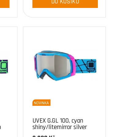
DO KOŠÍKU
NOVINKA
UVEX G.GL 100, cyan
n
shiny/litemirror silver
(4026)