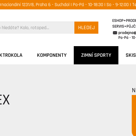
ernacionální 1231/8, Praha 6 - Suchdol | Po-Pá - 10-18:30 | So - 9-12:00 | Te
ESHOP+PROD
SERVIS+PŮJ
HLEDEJ
prodejna
Po-Pá - 10-
EKTROKOLA
KOMPONENTY
ZIMNÍ SPORTY
SKIS
N
EX