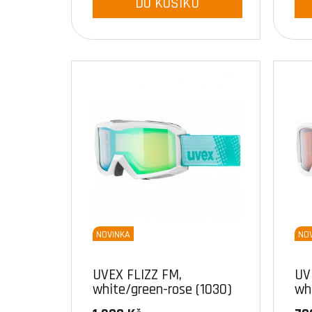
DO KOŠÍKU
NOVINKA
NO
UVEX FLIZZ FM,
UV
white/green-rose (1030)
wh
(1