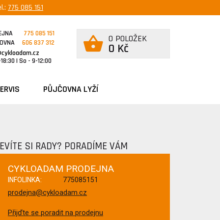
l.:
775 085 151
EJNA
775 085 151
0 POLOŽEK
ČOVNA
606 837 312
0 Kč
@cykloadam.cz
18:30 | So - 9-12:00
ERVIS
PŮJČOVNA LYŽÍ
EVÍTE SI RADY? PORADÍME VÁM
CYKLOADAM PRODEJNA
INFOLINKA:
775085151
prodejna@cykloadam.cz
Přijďte se poradit na prodejnu