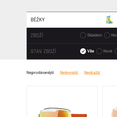
BĚŽKY
ZBOŽÍ
Skladem
No
STAV ZBOŽÍ
Vše
Nové
Nejprodávanější
Nejlevnější
Nejdražší