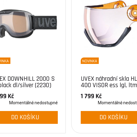
VINKA
NOVINKA
EX DOWNHILL 2000 S
UVEX náhradní skla H
black dl/silver (2230)
400 VISOR ess lgl, lt
silver
199 Kč
1 799 Kč
Momentálně nedostupné
Momentálně nedos
DO KOŠÍKU
DO KOŠÍKU