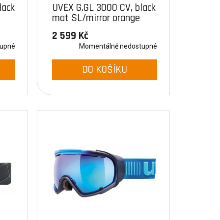
lack
UVEX G.GL 3000 CV, black
mat SL/mirror orange
(2230)
2 599 Kč
tupné
Momentálně nedostupné
DO KOŠÍKU