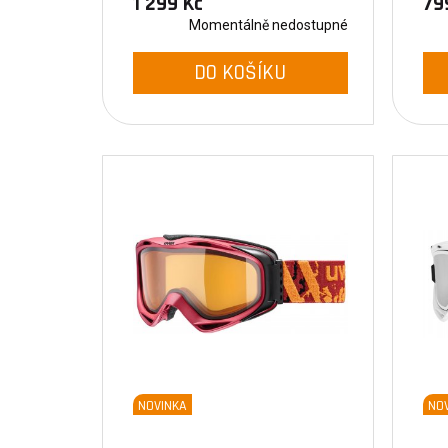
1 299 Kč
79
Momentálně nedostupné
DO KOŠÍKU
NOVINKA
NO