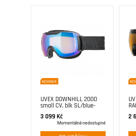
NOVINKA
NO
UVEX DOWNHILL 2000
UV
small CV, blk SL/blue-
RAC
orange (2230)
3 099 Kč
2 
Momentálně nedostupné