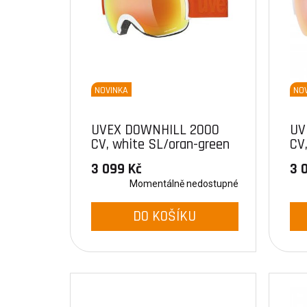
NOVINKA
NO
UVEX DOWNHILL 2000
UV
CV, white SL/oran-green
CV
3 099 Kč
3 
Momentálně nedostupné
DO KOŠÍKU