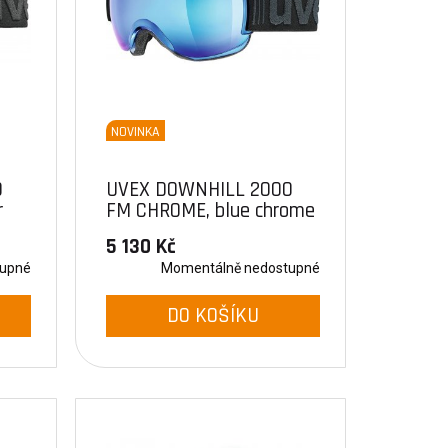
NOVINKA
0
UVEX DOWNHILL 2000
r
FM CHROME, blue chrome
dl/FM blue (4026)
5 130 Kč
tupné
Momentálně nedostupné
DO KOŠÍKU