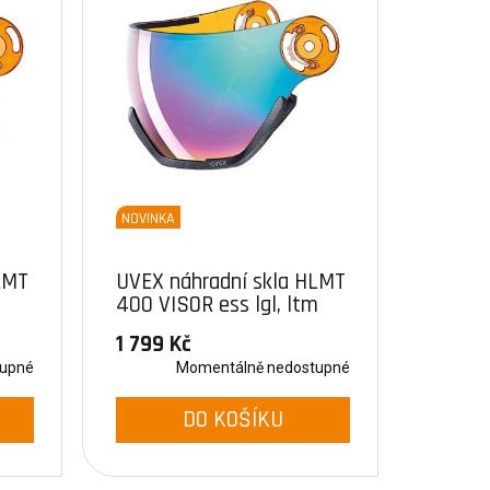
NOVINKA
LMT
UVEX náhradní skla HLMT
m
400 VISOR ess lgl, ltm
rainbow
1 799 Kč
tupné
Momentálně nedostupné
DO KOŠÍKU