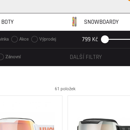
BOTY
SNOWBOARDY
799
Kč
vinka
Akce
Výprodej
DALŠÍ FILTRY
Zánovní
61 položek