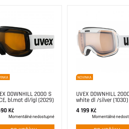
VINKA
NOVINKA
EX DOWNHILL 2000 S
UVEX DOWNHILL 2000
E, bl.mat dl/lgl (2029)
white dl /silver (1030)
690 Kč
4 199 Kč
Momentálně nedostupné
Momentálně nedos