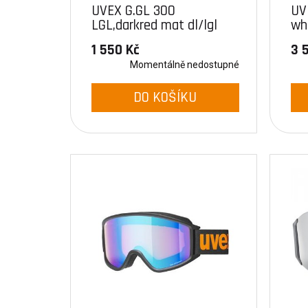
UVEX G.GL 300
UV
LGL,darkred mat dl/lgl
whi
(3030)
(10
1 550 Kč
3 
Momentálně nedostupné
DO KOŠÍKU