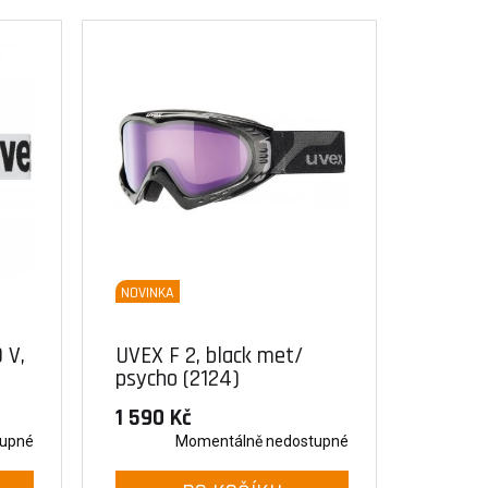
NOVINKA
 V,
UVEX F 2, black met/
psycho (2124)
1 590 Kč
tupné
Momentálně nedostupné