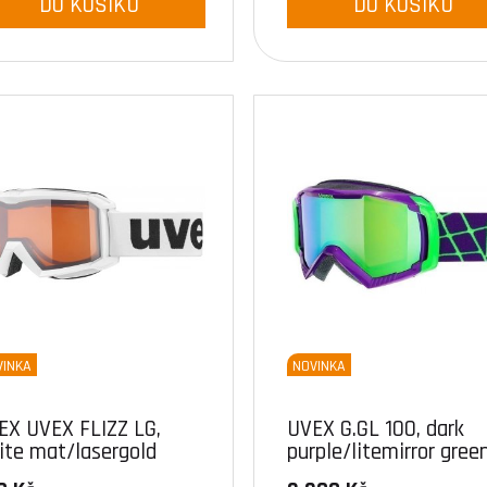
DO KOŠÍKU
DO KOŠÍKU
VINKA
NOVINKA
EX UVEX FLIZZ LG,
UVEX G.GL 100, dark
ite mat/lasergold
purple/litemirror gree
030)
(9926)