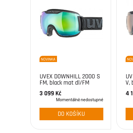
NOVINKA
NO
UVEX DOWNHILL 2000 S
UV
FM, black mat dl/FM
V, 
green (2026)
3 099 Kč
4 
Momentálně nedostupné
DO KOŠÍKU