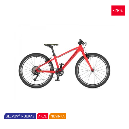
-28%
SLEVOVÝ POUKAZ
AKCE
NOVINKA