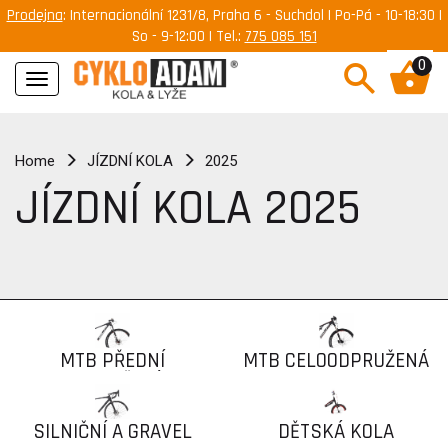
Prodejna
: Internacionální 1231/8, Praha 6 - Suchdol | Po-Pá - 10-18:30 |
So - 9-12:00 | Tel.:
775 085 151
0
Navigace
Home
JÍZDNÍ KOLA
2025
JÍZDNÍ KOLA 2025
MTB PŘEDNÍ
MTB CELOODPRUŽENÁ
ODPRUŽENÍ
SILNIČNÍ A GRAVEL
DĚTSKÁ KOLA