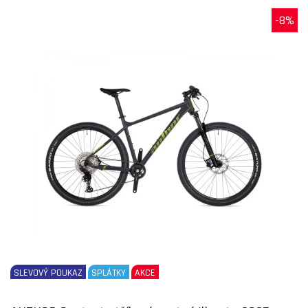
-8%
SLEVOVÝ POUKAZ
SPLÁTKY
AKCE