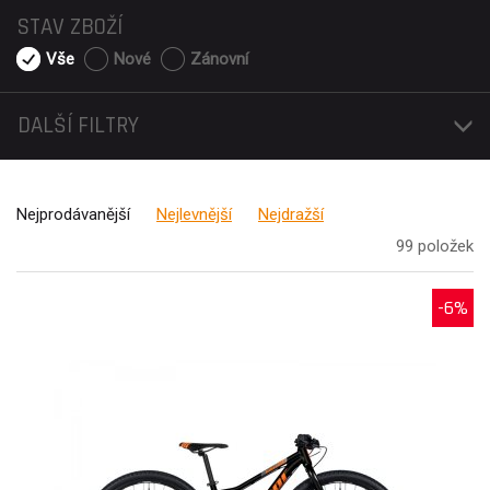
STAV ZBOŽÍ
Vše
Nové
Zánovní
DALŠÍ FILTRY
Nejprodávanější
Nejlevnější
Nejdražší
99 položek
-6%