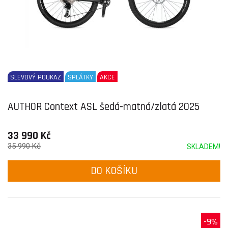
SLEVOVÝ POUKAZ
SPLÁTKY
AKCE
AUTHOR Context ASL šedá-matná/zlatá 2025
33 990 Kč
35 990 Kč
SKLADEM!
DO KOŠÍKU
-9%