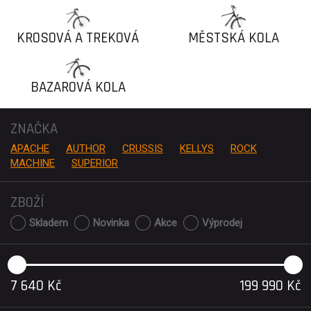
KOLA
KROSOVÁ A TREKOVÁ
MĚSTSKÁ KOLA
KOLA
BAZAROVÁ KOLA
ZNAČKA
APACHE
AUTHOR
CRUSSIS
KELLYS
ROCK
MACHINE
SUPERIOR
ZBOŽÍ
Skladem
Novinka
Akce
Výprodej
7 640
Kč
199 990
Kč